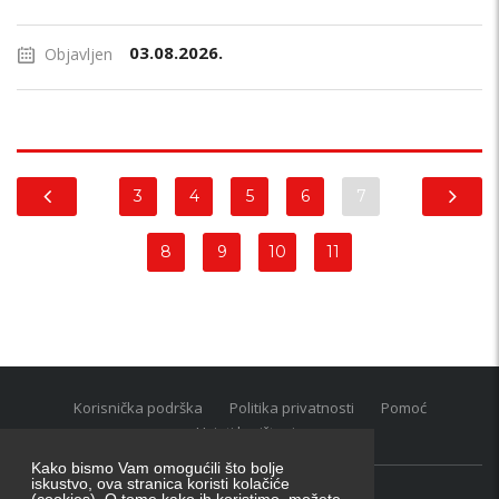
03.08.2026.
Objavljen
3
4
5
6
7
8
9
10
11
Korisnička podrška
Politika privatnosti
Pomoć
Uvjeti korištenja
Kako bismo Vam omogućili što bolje
iskustvo, ova stranica koristi kolačiće