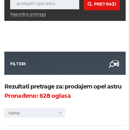
PRETRAŽI
Napredna pretraga
FILTERI
Kategorija
Rezultati pretrage za: prodajem opel astru
Pronađeno:
628
oglasa
Županija
Važniji
Samo sa slikom
PRETRAŽI