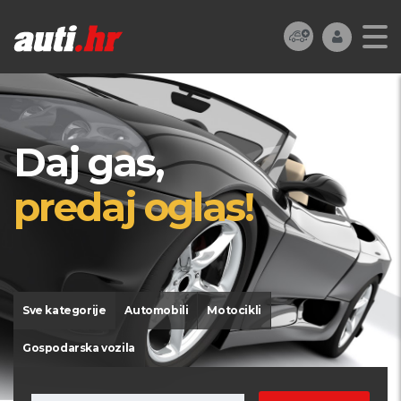
Daj gas,
predaj oglas!
Sve kategorije
Automobili
Motocikli
Gospodarska vozila