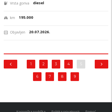
diesel
Vrsta goriva
195.000
km
20.07.2026.
Objavljen
1
2
3
4
5
6
7
8
9
Korisnička podrška
Politika privatnosti
Pomoć