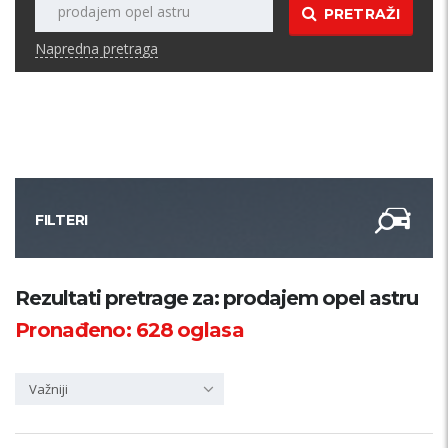
PRETRAŽI
Napredna pretraga
FILTERI
Kategorija
Rezultati pretrage za: prodajem opel astru
Pronađeno:
628
oglasa
Županija
Važniji
Samo sa slikom
PRETRAŽI