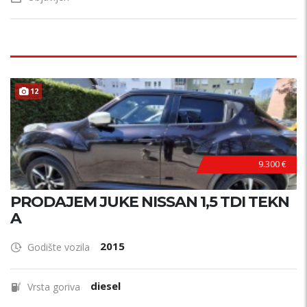
12
9.300 €
PRODAJEM JUKE NISSAN 1,5 TDI TEKN
A
2015
Godište vozila
diesel
Vrsta goriva