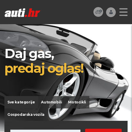
Daj gas,
predaj oglas!
Sve kategorije
Automobili
Motocikli
Gospodarska vozila