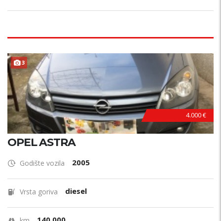
3
4.000 €
OPEL ASTRA
2005
Godište vozila
diesel
Vrsta goriva
140.000
km