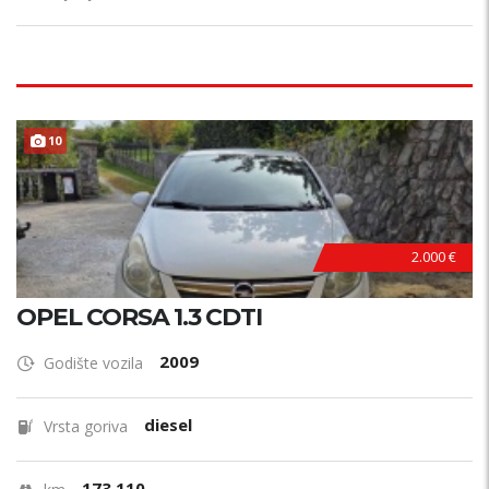
10
HITNO !
2.000 €
OPEL CORSA 1.3 CDTI
2009
Godište vozila
diesel
Vrsta goriva
173.110