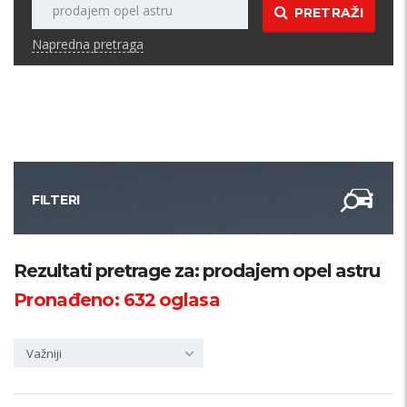
PRETRAŽI
Napredna pretraga
FILTERI
Kategorija
Rezultati pretrage za: prodajem opel astru
Pronađeno:
632
oglasa
Županija
Važniji
Samo sa slikom
PRETRAŽI