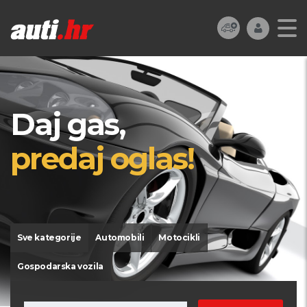
Daj gas,
predaj oglas!
Sve kategorije
Automobili
Motocikli
Gospodarska vozila