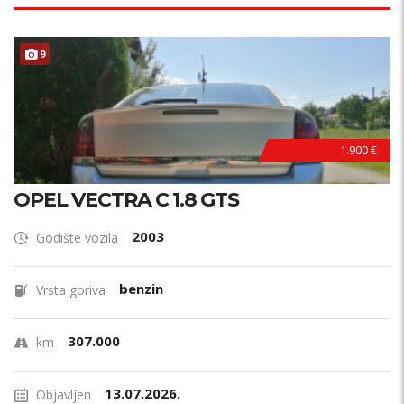
9
1.900 €
OPEL VECTRA C 1.8 GTS
2003
Godište vozila
benzin
Vrsta goriva
307.000
km
13.07.2026.
Objavljen