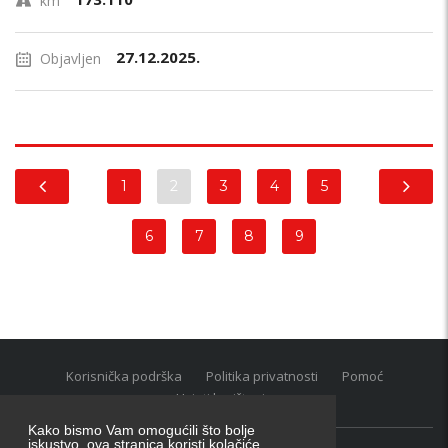
km
27.12.2025.
Objavljen
1
2
3
4
5
6
7
8
9
Korisnička podrška
Politika privatnosti
Pomoć
Uvjeti korištenja
Kako bismo Vam omogućili što bolje
iskustvo, ova stranica koristi kolačiće