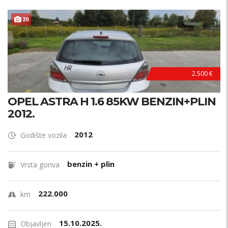
20
2.500 €
OPEL ASTRA H 1.6 85KW BENZIN+PLIN
2012.
2012
Godište vozila
benzin + plin
Vrsta goriva
222.000
km
15.10.2025.
Objavljen