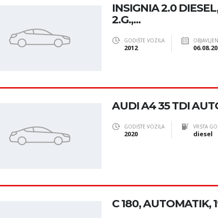
INSIGNIA 2.0 DIESEL
2.G.,...
GODIŠTE VOZILA
OBJAVLJE
2012
06.08.20
AUDI A4 35 TDI AUT
GODIŠTE VOZILA
VRSTA GO
2020
diesel
C 180, AUTOMATIK, 1