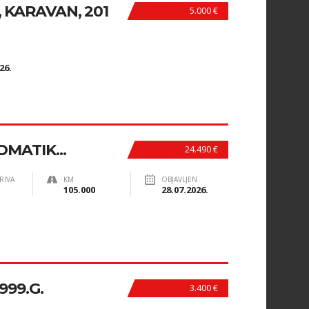
, KARAVAN, 201
5.000 €
N
26.
OMATIK...
24.490 €
RIVA
KM
OBJAVLJEN
105.000
28.07.2026.
999.G.
3.400 €