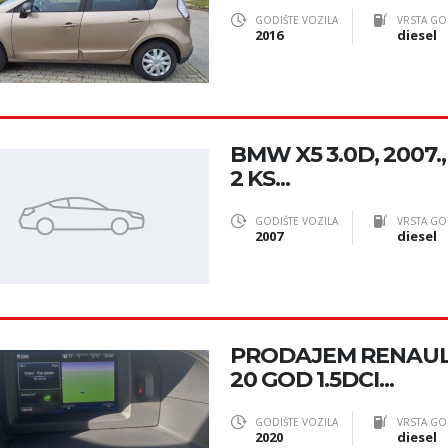
GODIŠTE VOZILA
VRSTA GO
2016
diesel
BMW X5 3.0D, 2007.,
2 KS...
GODIŠTE VOZILA
VRSTA GO
2007
diesel
PRODAJEM RENAUL
20 GOD 1.5DCI...
GODIŠTE VOZILA
VRSTA GO
2020
diesel