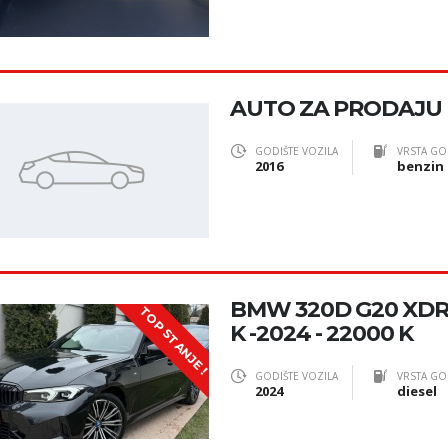
AUTO ZA PRODAJU
GODIŠTE VOZILA
VRSTA GO
2016
benzin
BMW 320D G20 XDR
TOP STANJE !
K -2024 - 22000 K
GODIŠTE VOZILA
VRSTA GO
2024
diesel