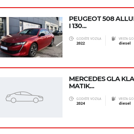
PEUGEOT 508 ALLUR
I 130...
GODIŠTE VOZILA
VRSTA GO
2022
diesel
MERCEDES GLA KLA
MATIK...
GODIŠTE VOZILA
VRSTA GO
2024
diesel