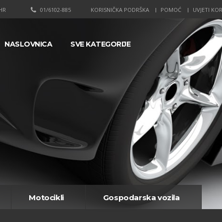
HR
01/6102-885
KORISNIČKA PODRŠKA
POMOĆ
UVJETI KOR
NASLOVNICA
SVE KATEGORIJE
Motocikli
Gospodarska vozila