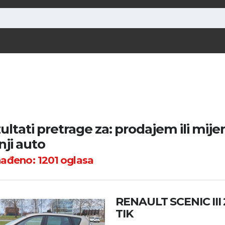
ultati pretrage za: prodajem ili mij
ji auto
nađeno:
1201
oglasa
RENAULT SCENIC III
TIK