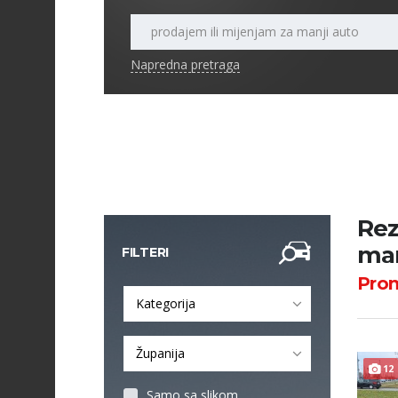
Napredna pretraga
Rez
man
FILTERI
Pro
Kategorija
Županija
12
Samo sa slikom