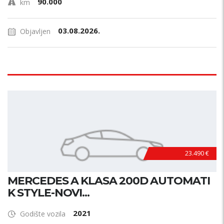
90.000
km
03.08.2026.
Objavljen
23.490 €
MERCEDES A KLASA 200D AUTOMATI
K STYLE-NOVI...
2021
Godište vozila