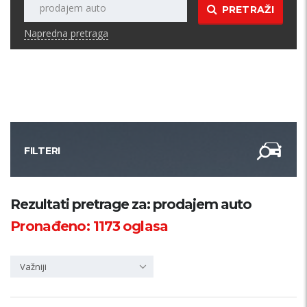
PRETRAŽI
Napredna pretraga
FILTERI
Kategorija
Rezultati pretrage za: prodajem auto
Pronađeno:
1173
oglasa
Županija
Važniji
Samo sa slikom
PRETRAŽI