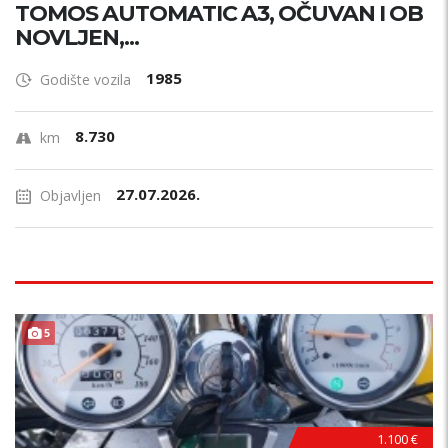
TOMOS AUTOMATIC A3, OČUVAN I OB
NOVLJEN,...
1985
Godište vozila
8.730
km
27.07.2026.
Objavljen
5
1.100 €