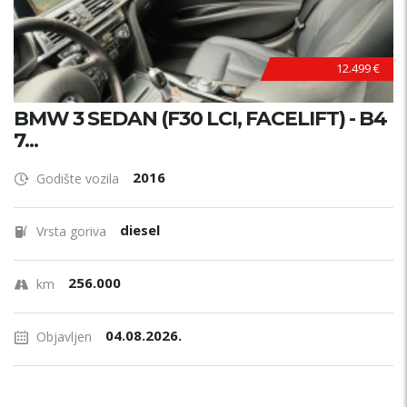
12.499 €
BMW 3 SEDAN (F30 LCI, FACELIFT) - B4
7...
2016
Godište vozila
diesel
Vrsta goriva
256.000
km
04.08.2026.
Objavljen