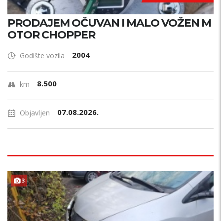
PRODAJEM OČUVAN I MALO VOŽEN M
OTOR CHOPPER
2004
Godište vozila
8.500
km
07.08.2026.
Objavljen
3