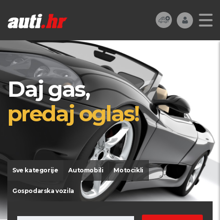
Daj gas,
predaj oglas!
Sve kategorije
Automobili
Motocikli
Gospodarska vozila