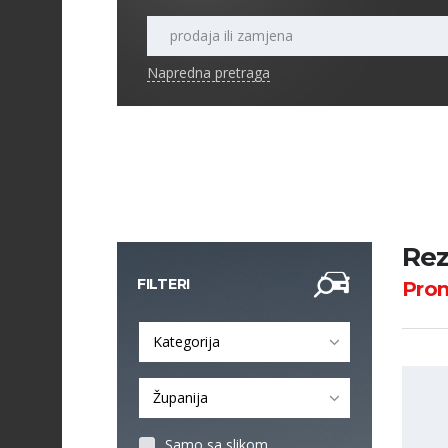
Napredna pretraga
Rez
FILTERI
Pro
Kategorija
Županija
Samo sa slikom