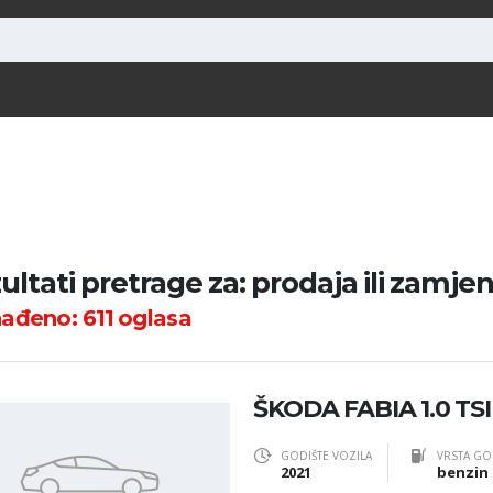
ultati pretrage za: prodaja ili zamje
nađeno:
611
oglasa
ŠKODA FABIA 1.0 TS
GODIŠTE VOZILA
VRSTA GO
2021
benzin