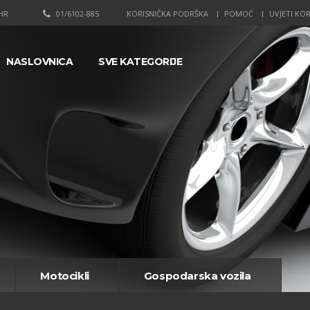
HR
01/6102-885
KORISNIČKA PODRŠKA
POMOĆ
UVJETI KOR
NASLOVNICA
SVE KATEGORIJE
Motocikli
Gospodarska vozila