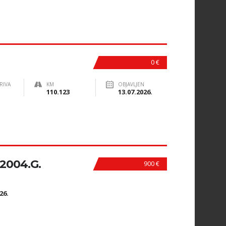
0 €
RIVA
KM
OBJAVLJEN
110.123
13.07.2026.
 2004.G.
900 €
N
26.