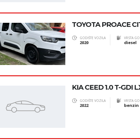
TOYOTA PROACE CIT
GODIŠTE VOZILA
VRSTA GO
2020
diesel
KIA CEED 1.0 T-GDI
GODIŠTE VOZILA
VRSTA GO
2022
benzin