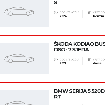
S
GODIŠTE VOZILA
VRSTA GO
2024
benzin
ŠKODA KODIAQ BUSI
DSG - 7 SJEDA
GODIŠTE VOZILA
VRSTA GO
2021
diesel
BMW SERIJA 5 520D
RT