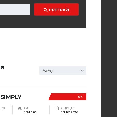
PRETRAŽI
na
Važniji
I SIMPLY
0 €
RIVA
KM
OBJAVLJEN
134.020
13.07.2026.