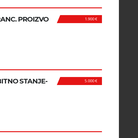
RANC. PROIZVO
1.900 €
BITNO STANJE-
5.000 €