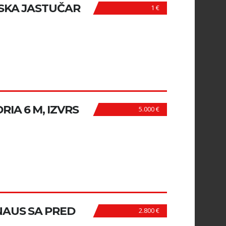
SKA JASTUČAR
1 €
IA 6 M, IZVRS
5.000 €
NAUS SA PRED
2.800 €