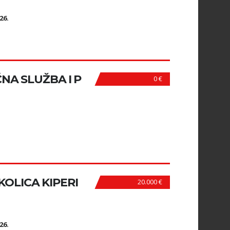
N
26.
NA SLUŽBA I P
0 €
KOLICA KIPERI
20.000 €
N
26.