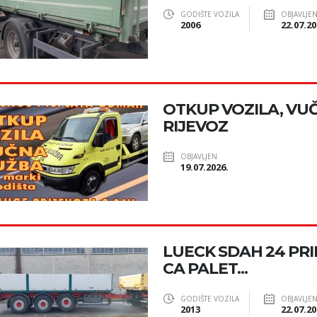
GODIŠTE VOZILA
OBJAVLJE
2006
22.07.20
OTKUP VOZILA, VUČ
RIJEVOZ
OBJAVLJEN
19.07.2026.
LUECK SDAH 24 PRI
CA PALET...
GODIŠTE VOZILA
OBJAVLJE
2013
22.07.20