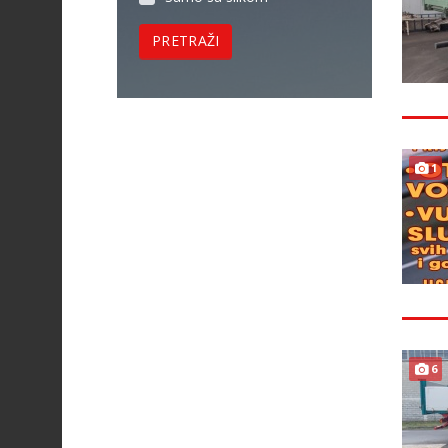
PRETRAŽI
1
6