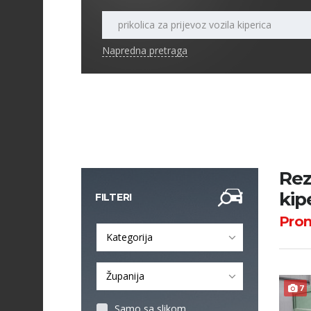
Napredna pretraga
Rez
kip
FILTERI
Pro
Kategorija
Županija
7
Samo sa slikom