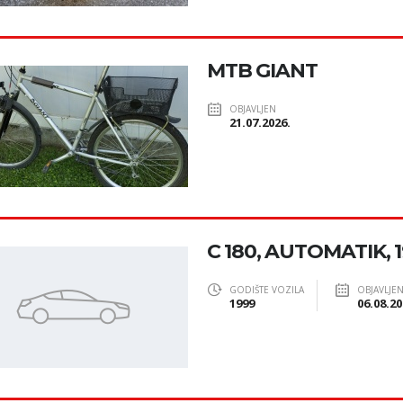
MTB GIANT
OBJAVLJEN
21.07.2026.
C 180, AUTOMATIK, 1
GODIŠTE VOZILA
OBJAVLJE
1999
06.08.20