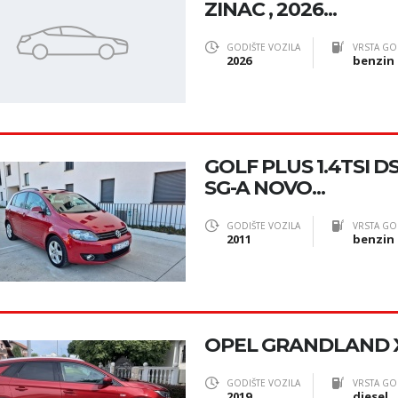
ZINAC , 2026...
GODIŠTE VOZILA
VRSTA GO
2026
benzin
GOLF PLUS 1.4TSI D
SG-A NOVO...
GODIŠTE VOZILA
VRSTA GO
2011
benzin
OPEL GRANDLAND X
GODIŠTE VOZILA
VRSTA GO
2019
diesel