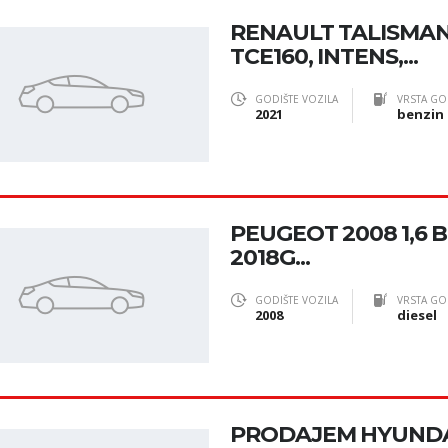
RENAULT TALISMA
TCE160, INTENS,...
GODIŠTE VOZILA
VRSTA GO
2021
benzin
PEUGEOT 2008 1,6 
2018G...
GODIŠTE VOZILA
VRSTA GO
2008
diesel
PRODAJEM HYUNDAI