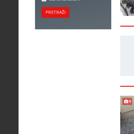
PRETRAŽI
9