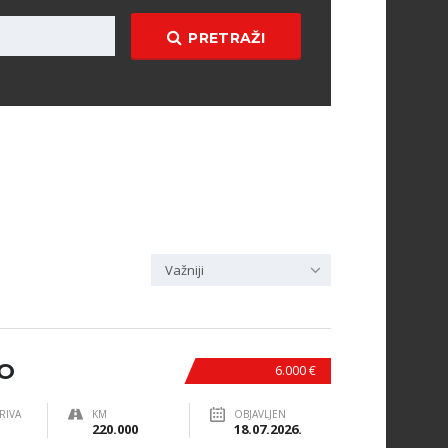
PRETRAŽI
Važniji
TO
6.000 €
RIVA
KM
OBJAVLJEN
220.000
18.07.2026.