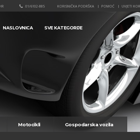
HR
01/6102-885
KORISNIČKA PODRŠKA
POMOĆ
UVJETI KOR
NASLOVNICA
SVE KATEGORIJE
Motocikli
Gospodarska vozila