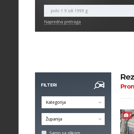
Napredna pretraga
Rez
FILTERI
Pro
Kategorija
7
Županija
Samo sa slikom