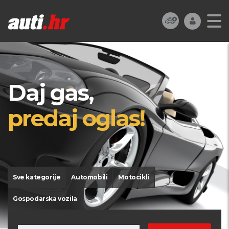
Daj gas,
predaj oglas!
Sve kategorije
Automobili
Motocikli
Gospodarska vozila