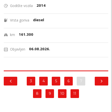
2014
Godište vozila
diesel
Vrsta goriva
161.300
km
06.08.2026.
Objavljen
3
4
5
6
7
8
9
10
11