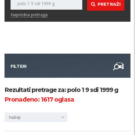
PRETRAŽI
Napredna pretraga
FILTERI
Kategorija
Rezultati pretrage za: polo 1 9 sdi 1999 g
Pronađeno:
1617
oglasa
Županija
Važniji
Samo sa slikom
PRETRAŽI