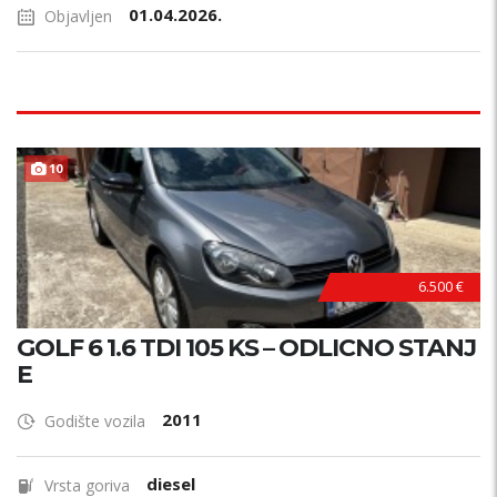
01.04.2026.
Objavljen
TOP STANJE !
10
6.500 €
GOLF 6 1.6 TDI 105 KS – ODLICNO STANJ
E
2011
Godište vozila
diesel
Vrsta goriva