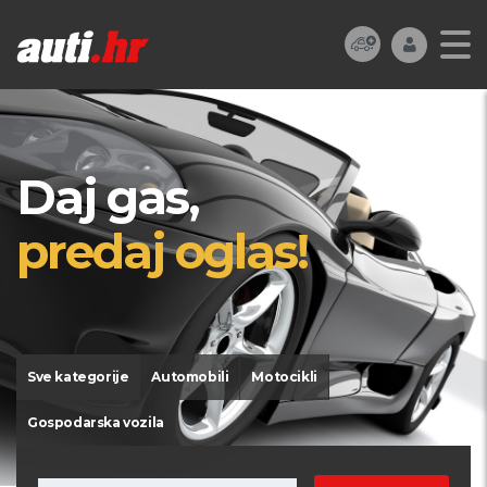
Daj gas,
predaj oglas!
Sve kategorije
Automobili
Motocikli
Gospodarska vozila