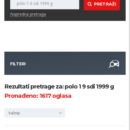
PRETRAŽI
Napredna pretraga
FILTERI
Kategorija
Rezultati pretrage za: polo 1 9 sdi 1999 g
Pronađeno:
1617
oglasa
Županija
Važniji
Samo sa slikom
PRETRAŽI