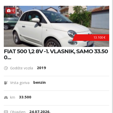
17
13.100 €
FIAT 500 1,2 8V -1. VLASNIK, SAMO 33.50
0...
2019
Godište vozila
benzin
Vrsta goriva
33.500
km
24.07.2026.
Objavljen