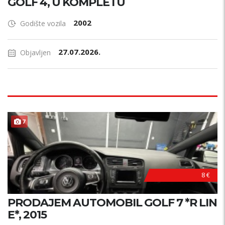
GOLF 4, U KOMPLETU
2002
Godište vozila
27.07.2026.
Objavljen
7
8 €
PRODAJEM AUTOMOBIL GOLF 7 *R LIN
E*, 2015