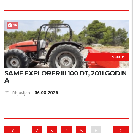
16
19.000 €
SAME EXPLORER III 100 DT, 2011 GODIN
A
06.08.2026.
Objavljen
2
3
4
5
6