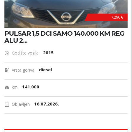
7.290 €
PULSAR 1,5 DCI SAMO 140.000 KM REG
ALU 2...
2015
Godište vozila
diesel
Vrsta goriva
141.000
km
16.07.2026.
Objavljen