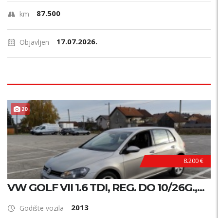
87.500
km
17.07.2026.
Objavljen
20
8.200 €
VW GOLF VII 1.6 TDI, REG. DO 10/26G.,...
2013
Godište vozila