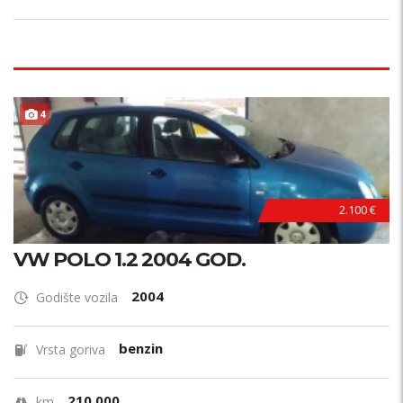
4
2.100 €
VW POLO 1.2 2004 GOD.
2004
Godište vozila
benzin
Vrsta goriva
210.000
km