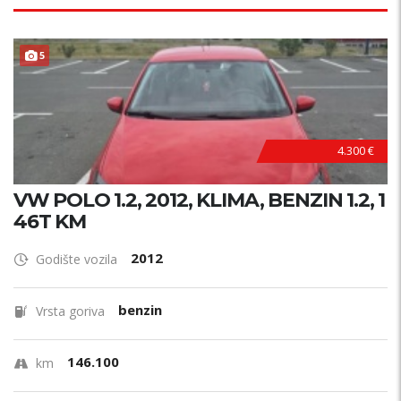
ODRŽAVAN !
5
4.300 €
VW POLO 1.2, 2012, KLIMA, BENZIN 1.2, 1
46T KM
2012
Godište vozila
benzin
Vrsta goriva
146.100
km