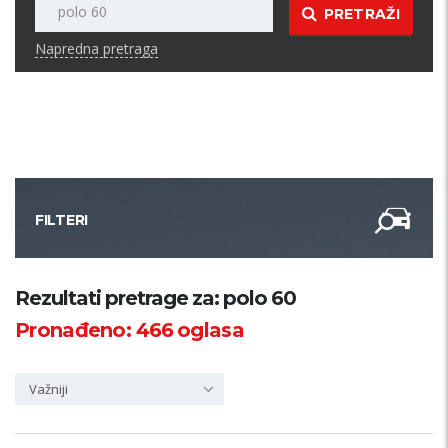
PRETRAŽI
Napredna pretraga
FILTERI
Kategorija
Rezultati pretrage za: polo 60
Pronađeno:
466
oglasa
Županija
Važniji
Samo sa slikom
PRETRAŽI