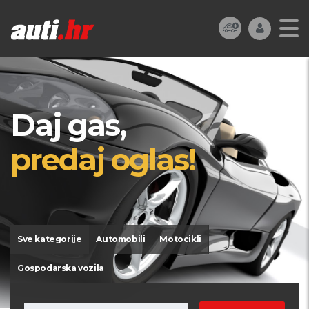
Daj gas,
predaj oglas!
Sve kategorije
Automobili
Motocikli
Gospodarska vozila