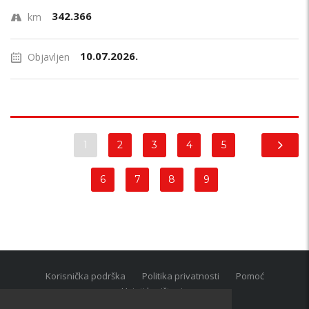
342.366
km
10.07.2026.
Objavljen
1
2
3
4
5
6
7
8
9
Korisnička podrška
Politika privatnosti
Pomoć
Uvjeti korištenja