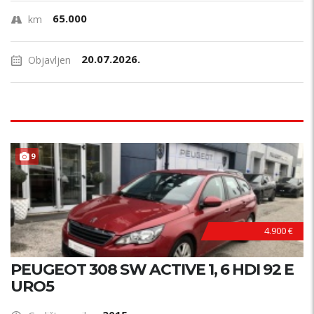
65.000
km
20.07.2026.
Objavljen
9
4.900 €
PEUGEOT 308 SW ACTIVE 1, 6 HDI 92 E
URO5