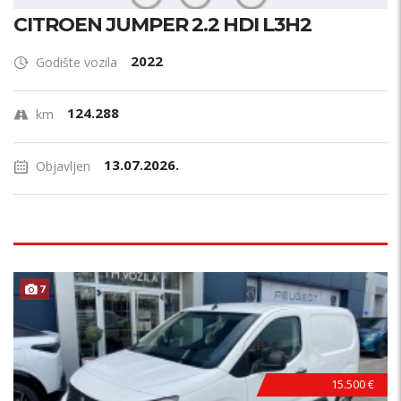
CITROEN JUMPER 2.2 HDI L3H2
2022
Godište vozila
124.288
km
13.07.2026.
Objavljen
7
15.500 €