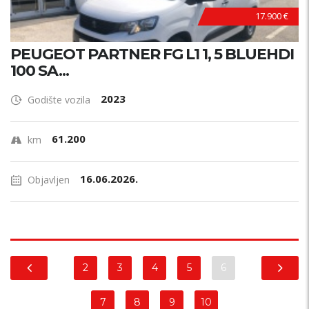
17.900 €
PEUGEOT PARTNER FG L1 1, 5 BLUEHDI
100 SA...
2023
Godište vozila
61.200
km
16.06.2026.
Objavljen
2
3
4
5
6
7
8
9
10