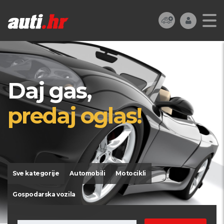
Daj gas,
predaj oglas!
Sve kategorije
Automobili
Motocikli
Gospodarska vozila