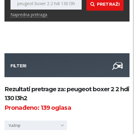
PRETRAŽI
Napredna pretraga
FILTERI
Kategorija
Rezultati pretrage za: peugeot boxer 2 2 hdi
130 l3h2
Županija
Pronađeno:
139
oglasa
Samo sa slikom
Važniji
PRETRAŽI