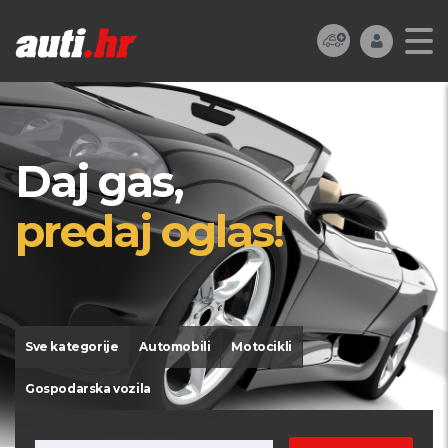
Daj gas,
predaj oglas!
Sve kategorije
Automobili
Motocikli
Gospodarska vozila