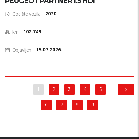
PEUGEOT PARTNER 1.5 HDI
2020
Godište vozila
102.749
km
15.07.2026.
Objavljen
1
2
3
4
5
6
7
8
9