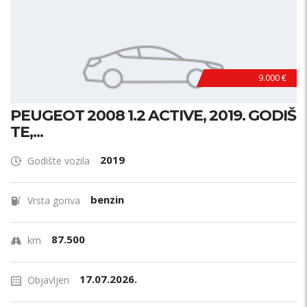
9.000 €
PEUGEOT 2008 1.2 ACTIVE, 2019. GODIŠ
TE,...
2019
Godište vozila
benzin
Vrsta goriva
87.500
km
17.07.2026.
Objavljen