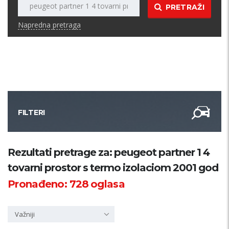
PRETRAŽI
Napredna pretraga
FILTERI
Kategorija
Rezultati pretrage za: peugeot partner 1 4
tovarni prostor s termo izolaciom 2001 god
Županija
Pronađeno:
728
oglasa
Samo sa slikom
Važniji
PRETRAŽI