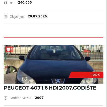
240.000
km
20.07.2026.
Objavljen
9
1.900 €
PEUGEOT 407 1.6 HDI 2007.GODIŠTE
2007
Godište vozila