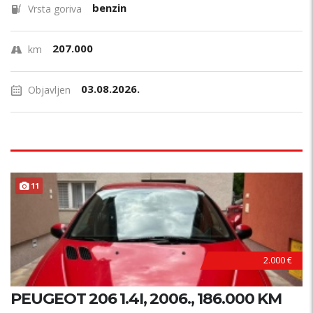
benzin
Vrsta goriva
207.000
km
03.08.2026.
Objavljen
11
AKCIJA !
2.000 €
PEUGEOT 206 1.4I, 2006., 186.000 KM