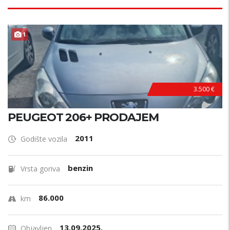
1
3.500 €
PEUGEOT 206+ PRODAJEM
2011
Godište vozila
benzin
Vrsta goriva
86.000
km
13.09.2025.
Objavljen