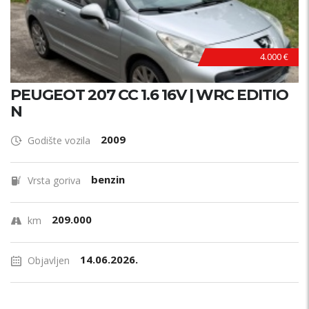
N
!
4.000 €
PEUGEOT 207 CC 1.6 16V | WRC EDITIO
N
2009
Godište vozila
benzin
Vrsta goriva
209.000
km
14.06.2026.
Objavljen