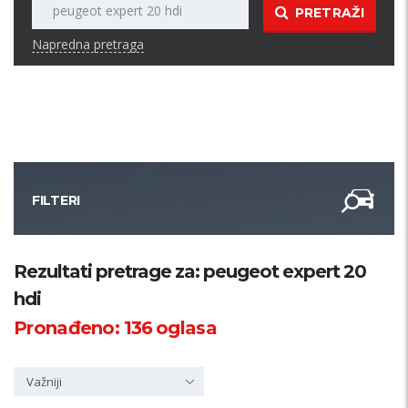
PRETRAŽI
Napredna pretraga
FILTERI
Kategorija
Rezultati pretrage za: peugeot expert 20
hdi
Županija
Pronađeno:
136
oglasa
Samo sa slikom
Važniji
PRETRAŽI