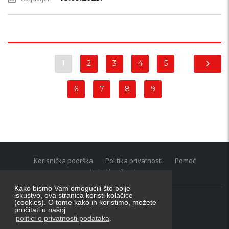
1
2
3
4
5
6
7
8
9
Korisnička podrška
Politika privatnosti
Pomoć
Uvjeti korištenja
Kako bismo Vam omogućili što bolje
iskustvo, ova stranica koristi kolačiće
(cookies). O tome kako ih koristimo, možete
Oglasnik grupacija:
posao.hr
|
oglasnik.hr
|
auti.hr
pročitati u našoj
Tečaj za konverziju u EUR valutu: 1 euro = 7.53450 kn
politici o privatnosti podataka
.