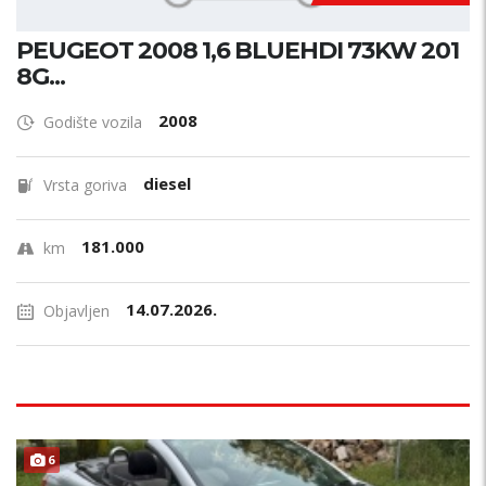
PEUGEOT 2008 1,6 BLUEHDI 73KW 201
8G...
2008
Godište vozila
diesel
Vrsta goriva
181.000
km
14.07.2026.
Objavljen
B
E
Z
U
L
A
G
A
J
A
6