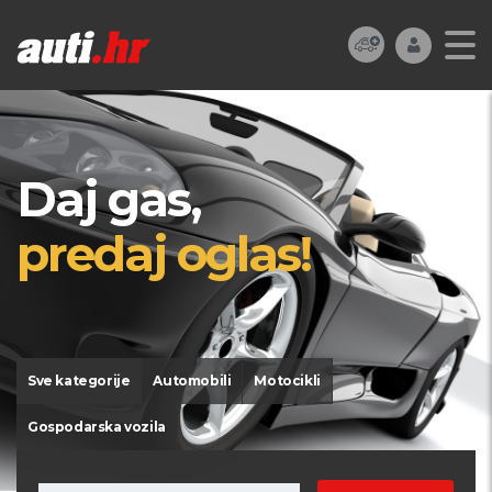
Daj gas,
predaj oglas!
Sve kategorije
Automobili
Motocikli
Gospodarska vozila