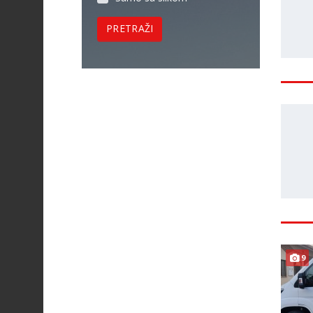
PRETRAŽI
9