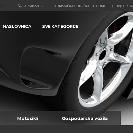
HR
01/6102-885
KORISNIČKA PODRŠKA
POMOĆ
UVJETI KOR
NASLOVNICA
SVE KATEGORIJE
Motocikli
Gospodarska vozila