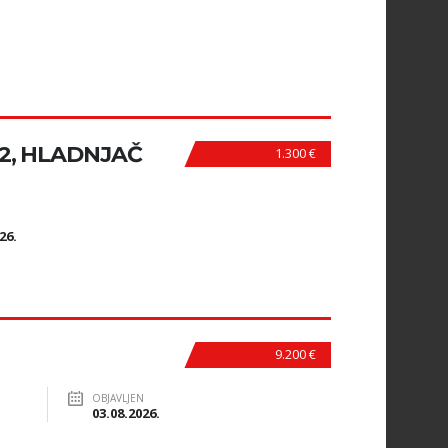
.2, HLADNJAČ
1.300 €
N
26.
9.200 €
OBJAVLJEN
03.08.2026.