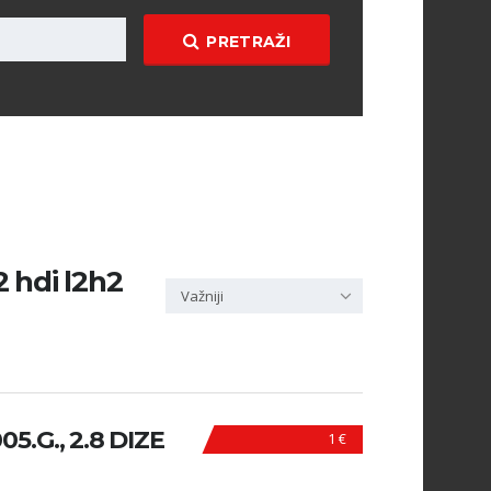
PRETRAŽI
2 hdi l2h2
Važniji
.G., 2.8 DIZE
1 €