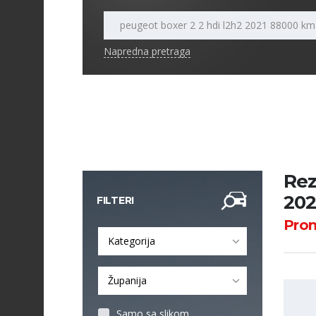
Napredna pretraga
Rez
202
FILTERI
Pro
Kategorija
Županija
Samo sa slikom