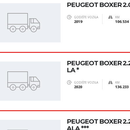
PEUGEOT BOXER 2.0
GODIŠTE VOZILA
KM
2019
106.534
PEUGEOT BOXER 2.2 
LA *
GODIŠTE VOZILA
KM
2020
136.233
PEUGEOT BOXER 2.2 
ALA ***