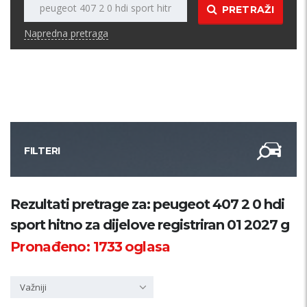
PRETRAŽI
Napredna pretraga
FILTERI
Kategorija
Rezultati pretrage za: peugeot 407 2 0 hdi
sport hitno za dijelove registriran 01 2027 g
Županija
Pronađeno:
1733
oglasa
Samo sa slikom
Važniji
PRETRAŽI