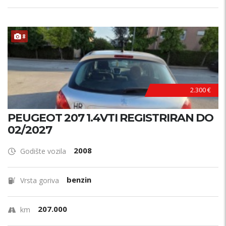
8
2.300 €
PEUGEOT 207 1.4VTI REGISTRIRAN DO
02/2027
2008
Godište vozila
benzin
Vrsta goriva
207.000
km