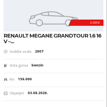
2.000 €
RENAULT MEGANE GRANDTOUR 1.6 16
V –...
2007
Godište vozila
benzin
Vrsta goriva
156.000
km
03.08.2026.
Objavljen