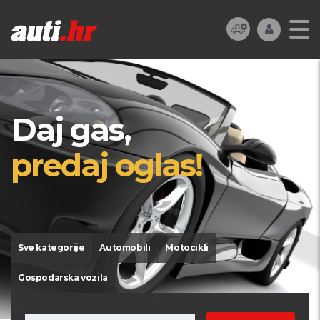
Daj gas,
predaj oglas!
Sve kategorije
Automobili
Motocikli
Gospodarska vozila