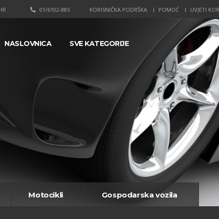
HR
01/6102-885
KORISNIČKA PODRŠKA
POMOĆ
UVJETI KOR
NASLOVNICA
SVE KATEGORIJE
Motocikli
Gospodarska vozila