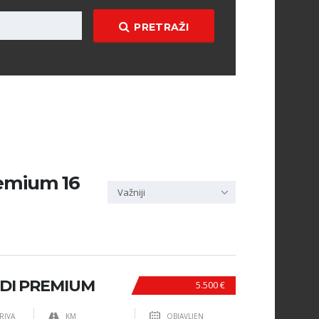
PRETRAŽI
remium 16
Važniji
HDI PREMIUM
5.500 €
RIVA
KM
OBJAVLJEN