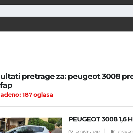
ultati pretrage za: peugeot 3008 p
 fap
nađeno:
187
oglasa
PEUGEOT 3008 1,6 
GODIŠTE VOZILA
VRSTA GO