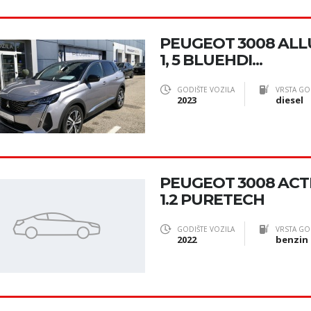
PEUGEOT 3008 ALL
1, 5 BLUEHDI...
GODIŠTE VOZILA
VRSTA GO
2023
diesel
PEUGEOT 3008 ACT
1.2 PURETECH
GODIŠTE VOZILA
VRSTA GO
2022
benzin