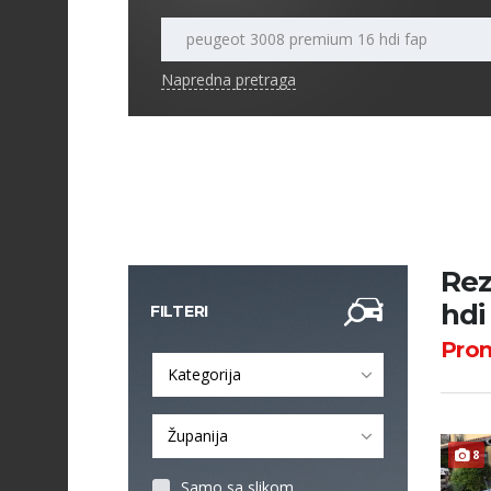
Napredna pretraga
Rez
hdi
FILTERI
Pro
Kategorija
Županija
8
Samo sa slikom