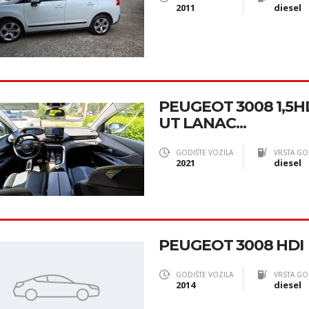
2011
diesel
PEUGEOT 3008 1,5H
UT LANAC...
GODIŠTE VOZILA
VRSTA GO
2021
diesel
PEUGEOT 3008 HDI
GODIŠTE VOZILA
VRSTA GO
2014
diesel