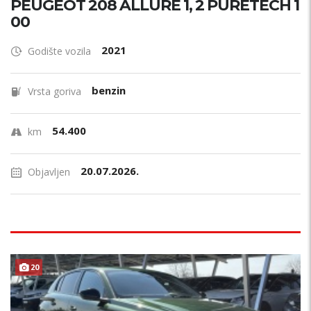
PEUGEOT 208 ALLURE 1, 2 PURETECH 1
00
2021
Godište vozila
benzin
Vrsta goriva
54.400
km
20.07.2026.
Objavljen
20