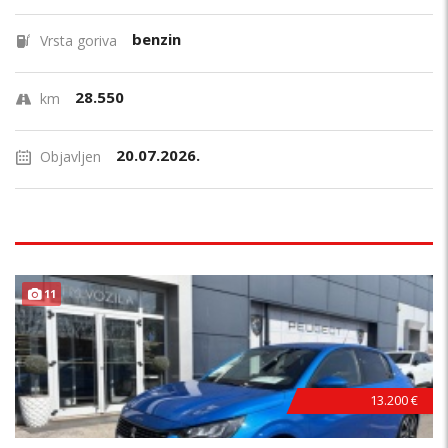
benzin
Vrsta goriva
28.550
km
20.07.2026.
Objavljen
11
13.200 €