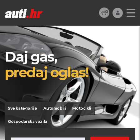
Daj gas,
predaj oglas!
Sve kategorije
Automobili
Motocikli
Gospodarska vozila