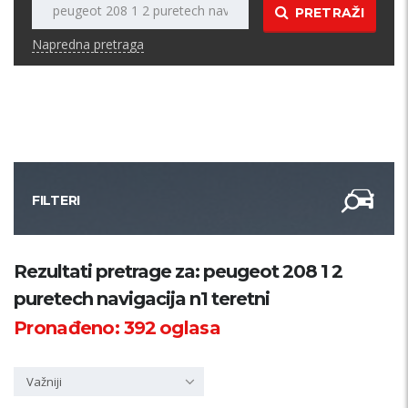
PRETRAŽI
Napredna pretraga
FILTERI
Kategorija
Rezultati pretrage za: peugeot 208 1 2
puretech navigacija n1 teretni
Županija
Pronađeno:
392
oglasa
Samo sa slikom
Važniji
PRETRAŽI