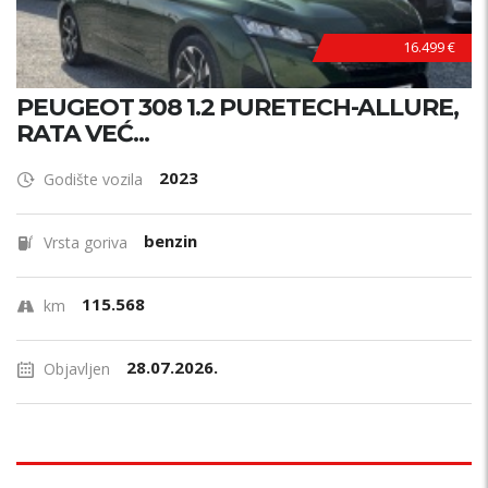
16.499 €
PEUGEOT 308 1.2 PURETECH-ALLURE,
RATA VEĆ...
2023
Godište vozila
benzin
Vrsta goriva
115.568
km
28.07.2026.
Objavljen