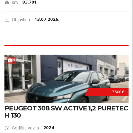
83.701
km
13.07.2026.
Objavljen
7
17.500 €
PEUGEOT 308 SW ACTIVE 1,2 PURETEC
H 130
2024
Godište vozila