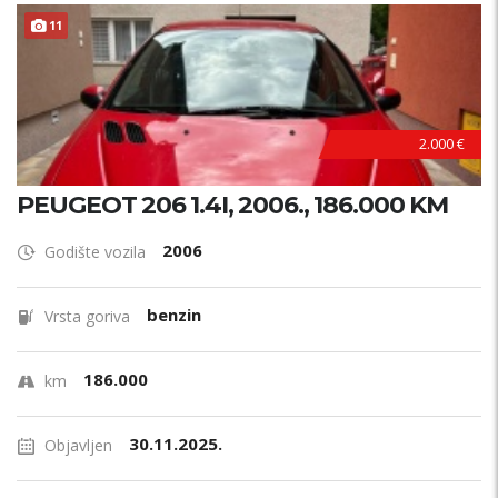
11
AKCIJA !
2.000 €
PEUGEOT 206 1.4I, 2006., 186.000 KM
2006
Godište vozila
benzin
Vrsta goriva
186.000
km
30.11.2025.
Objavljen