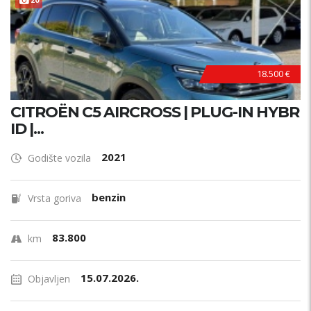
18.500 €
CITROËN C5 AIRCROSS | PLUG-IN HYBR
ID |...
2021
Godište vozila
benzin
Vrsta goriva
83.800
km
15.07.2026.
Objavljen