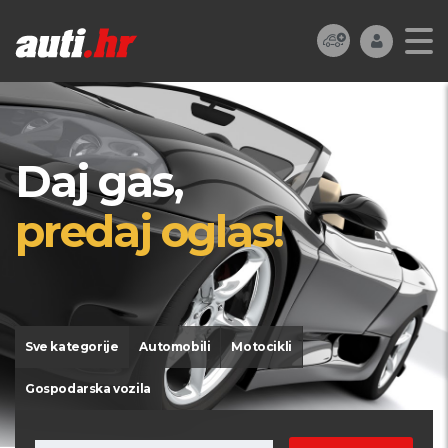
Daj gas,
predaj oglas!
Sve kategorije
Automobili
Motocikli
Gospodarska vozila