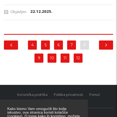
22.12.2025.
Objavljen
4
5
6
7
8
9
10
11
12
Korisnička podrška
Politika privatnosti
Pomoć
Uvjeti korištenja
Kako bismo Vam omogućili što bolje
iskustvo, ova stranica koristi kolačiće
(cookies). O tome kako ih koristimo, možete