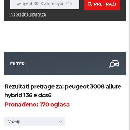
PRETRAŽI
Napredna pretraga
FILTERI
Kategorija
Rezultati pretrage za: peugeot 3008 allure
hybrid 136 e dcs6
Županija
Pronađeno:
170
oglasa
Samo sa slikom
Važniji
PRETRAŽI