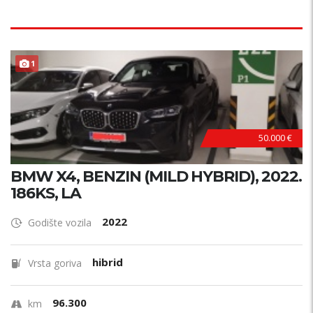
1
50.000 €
BMW X4, BENZIN (MILD HYBRID), 2022.
186KS, LA
2022
Godište vozila
hibrid
Vrsta goriva
96.300
km