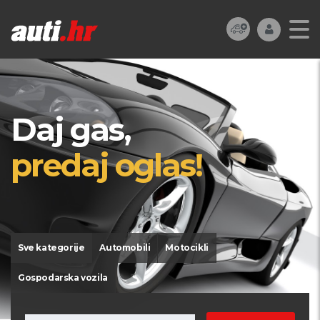
Daj gas,
predaj oglas!
Sve kategorije
Automobili
Motocikli
Gospodarska vozila