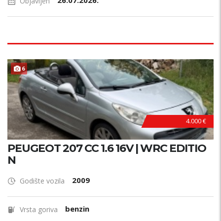
26.07.2026.
Objavljen
B
E
Z
U
L
A
G
A
J
A
6
N
!
4.000 €
PEUGEOT 207 CC 1.6 16V | WRC EDITIO
N
2009
Godište vozila
benzin
Vrsta goriva