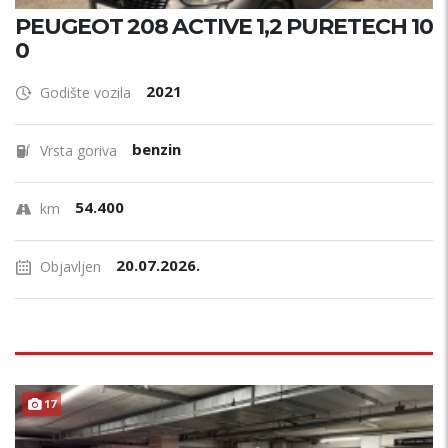
PEUGEOT 208 ACTIVE 1,2 PURETECH 10
0
2021
Godište vozila
benzin
Vrsta goriva
54.400
km
20.07.2026.
Objavljen
17