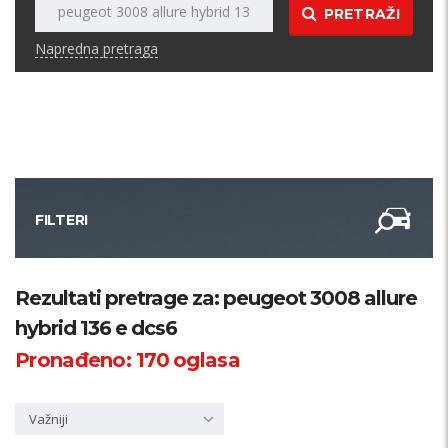
PRETRAŽI
Napredna pretraga
FILTERI
Kategorija
Rezultati pretrage za: peugeot 3008 allure
hybrid 136 e dcs6
Županija
Pronađeno:
170
oglasa
Samo sa slikom
Važniji
PRETRAŽI