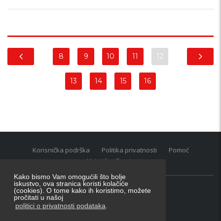
8
9
10
11
12
13
14
15
16
Korisnička podrška
Politika privatnosti
Pomoć
Uvjeti korištenja
Kako bismo Vam omogućili što bolje
iskustvo, ova stranica koristi kolačiće
(cookies). O tome kako ih koristimo, možete
Oglasnik grupacija:
posao.hr
|
oglasnik.hr
|
auti.hr
pročitati u našoj
Tečaj za konverziju u EUR valutu: 1 euro = 7.53450 kn
politici o privatnosti podataka
.