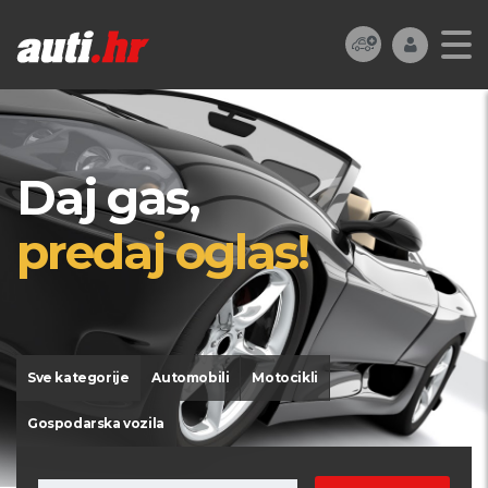
Daj gas,
predaj oglas!
Sve kategorije
Automobili
Motocikli
Gospodarska vozila