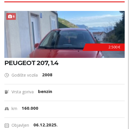
6
2.500 €
PEUGEOT 207, 1.4
2008
Godište vozila
benzin
Vrsta goriva
160.000
km
06.12.2025.
Objavljen