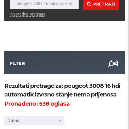
PRETRAŽI
Napredna pretraga
FILTERI
Kategorija
Rezultati pretrage za: peugeot 3008 16 hdi
automatik izvrsno stanje nema prijenosa
Županija
Pronađeno:
538
oglasa
Samo sa slikom
Važniji
PRETRAŽI