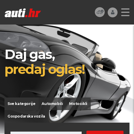
Daj gas,
predaj oglas!
Sve kategorije
Automobili
Motocikli
Gospodarska vozila