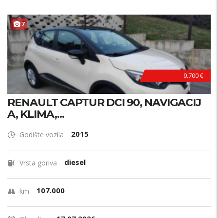
7
9.700 €
RENAULT CAPTUR DCI 90, NAVIGACIJ
A, KLIMA,...
2015
Godište vozila
diesel
Vrsta goriva
107.000
km