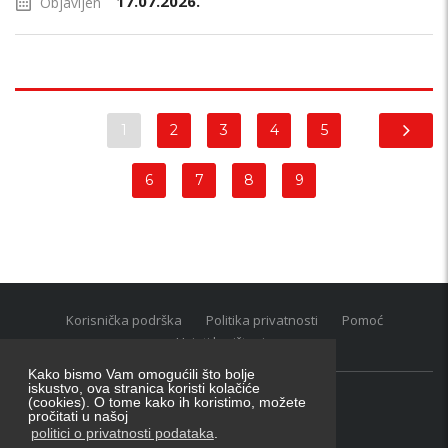
17.07.2026.
Objavljen
1
2
3
4
5
6
7
8
9
Korisnička podrška
Politika privatnosti
Pomoć
Uvjeti korištenja
Kako bismo Vam omogućili što bolje
iskustvo, ova stranica koristi kolačiće
(cookies). O tome kako ih koristimo, možete
Oglasnik grupacija:
posao.hr
|
oglasnik.hr
|
auti.hr
pročitati u našoj
Tečaj za konverziju u EUR valutu: 1 euro = 7.53450 kn
politici o privatnosti podataka
.