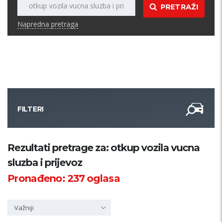
PRETRAŽI
Napredna pretraga
FILTERI
Kategorija
Rezultati pretrage za: otkup vozila vucna
sluzba i prijevoz
Županija
Pronađeno:
237
oglasa
Samo sa slikom
Važniji
PRETRAŽI