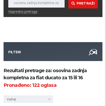
PRETRAŽI
Napredna pretraga
FILTERI
Kategorija
Rezultati pretrage za: osovina zadnja
kompletna za fiat ducato za 15 ili 16
Županija
Pronađeno:
122
oglasa
Samo sa slikom
Važniji
PRETRAŽI