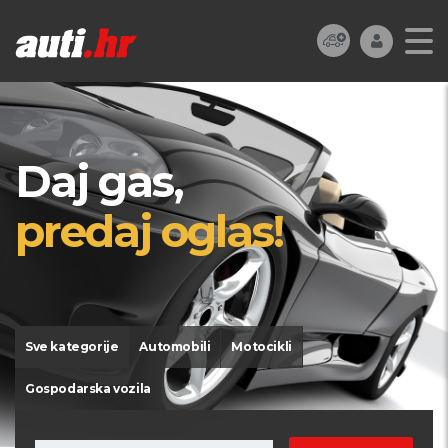
Daj gas,
predaj oglas!
Sve kategorije
Automobili
Motocikli
Gospodarska vozila