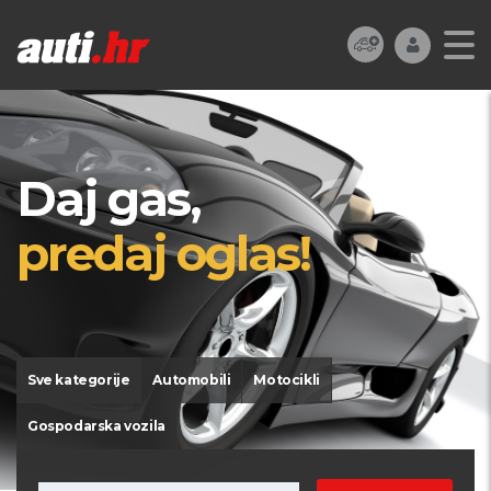
Daj gas,
predaj oglas!
Sve kategorije
Automobili
Motocikli
Gospodarska vozila