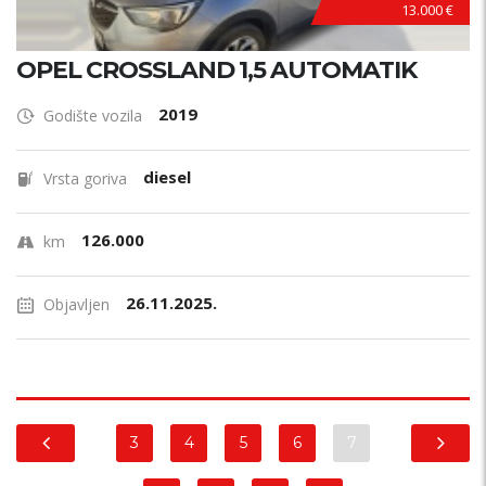
13.000 €
OPEL CROSSLAND 1,5 AUTOMATIK
2019
Godište vozila
diesel
Vrsta goriva
126.000
km
26.11.2025.
Objavljen
3
4
5
6
7