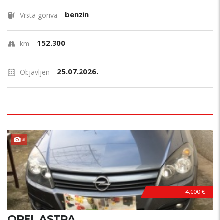
benzin
Vrsta goriva
152.300
km
25.07.2026.
Objavljen
3
4.000 €
OPEL ASTRA