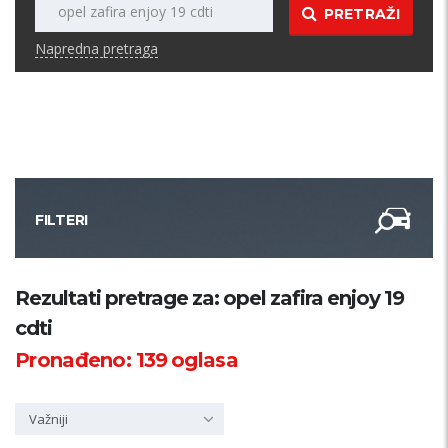
PRETRAŽI
Napredna pretraga
FILTERI
Kategorija
Rezultati pretrage za: opel zafira enjoy 19
cdti
Županija
Pronađeno:
139
oglasa
Samo sa slikom
Važniji
PRETRAŽI