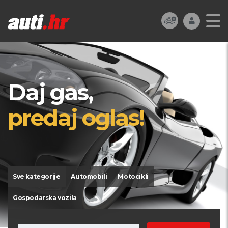
Daj gas,
predaj oglas!
Sve kategorije
Automobili
Motocikli
Gospodarska vozila