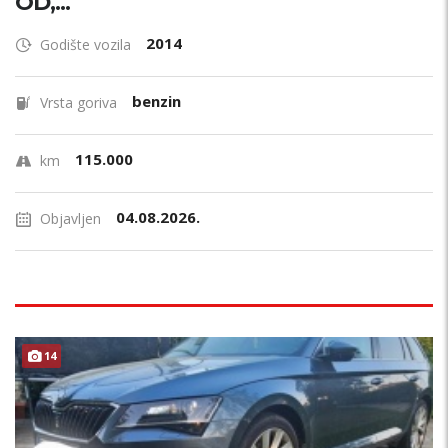
OD,...
2014
Godište vozila
benzin
Vrsta goriva
115.000
km
04.08.2026.
Objavljen
14