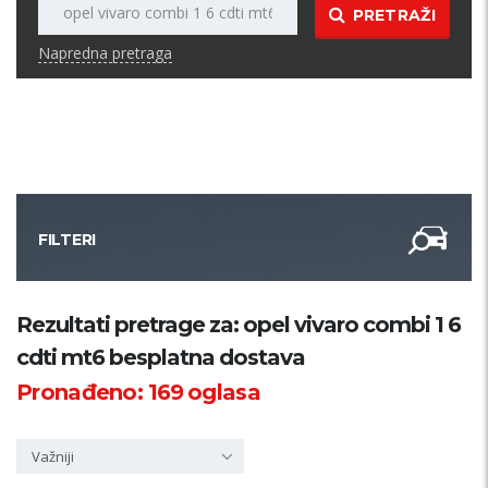
PRETRAŽI
Napredna pretraga
FILTERI
Kategorija
Rezultati pretrage za: opel vivaro combi 1 6
cdti mt6 besplatna dostava
Županija
Pronađeno:
169
oglasa
Samo sa slikom
Važniji
PRETRAŽI