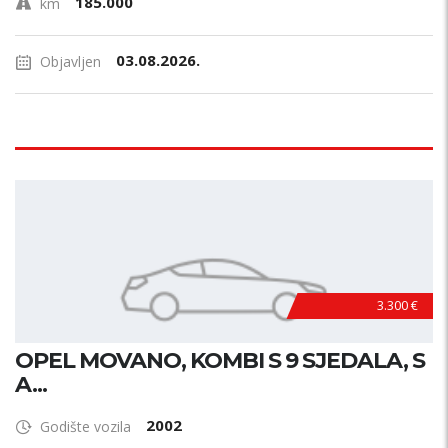
185.000
km
03.08.2026.
Objavljen
3.300 €
OPEL MOVANO, KOMBI S 9 SJEDALA, S
A...
2002
Godište vozila