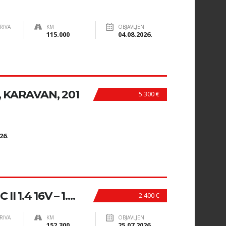
RIVA
KM
OBJAVLJEN
115.000
04.08.2026.
, KARAVAN, 201
5.300 €
N
26.
 1.4 16V – 1....
2.400 €
RIVA
KM
OBJAVLJEN
152.300
25.07.2026.