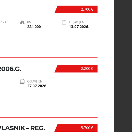
2.700 €
RIVA
KM
OBJAVLJEN
224.000
13.07.2026.
2006.G.
2.200 €
OBJAVLJEN
27.07.2026.
VLASNIK – REG.
5.700 €