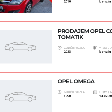
2010
benzin
PRODAJEM OPEL CO
TOMATIK
GODIŠTE VOZILA
VRSTA GO
2023
benzin
OPEL OMEGA
GODIŠTE VOZILA
OBJAVLJE
1990
14.07.20