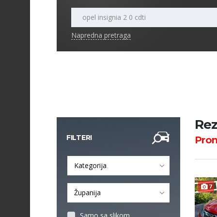
Napredna pretraga
Rez
FILTERI
Pro
Kategorija
7
Županija
Samo sa slikom