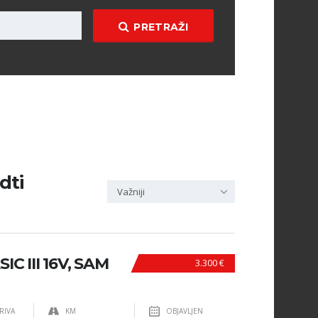
PRETRAŽI
dti
Važniji
IC III 16V, SAM
3.300 €
RIVA
KM
OBJAVLJEN