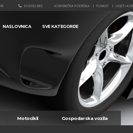
HR
01/6102-885
KORISNIČKA PODRŠKA
POMOĆ
UVJETI KOR
NASLOVNICA
SVE KATEGORIJE
Motocikli
Gospodarska vozila