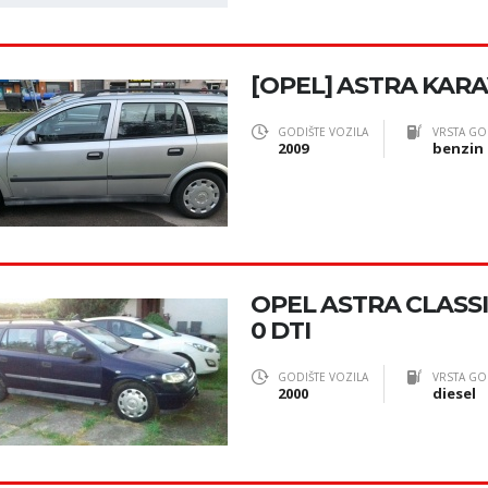
[OPEL] ASTRA KARAV
GODIŠTE VOZILA
VRSTA GO
2009
benzin
OPEL ASTRA CLASSI
0 DTI
GODIŠTE VOZILA
VRSTA GO
2000
diesel