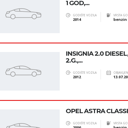
1 GOD,...
GODIŠTE VOZILA
VRSTA GO
2014
benzin
INSIGNIA 2.0 DIESEL
2.G.,...
GODIŠTE VOZILA
OBJAVLJE
2012
13.07.20
OPEL ASTRA CLASSIC II
GODIŠTE VOZILA
VRSTA GO
2006
benzin