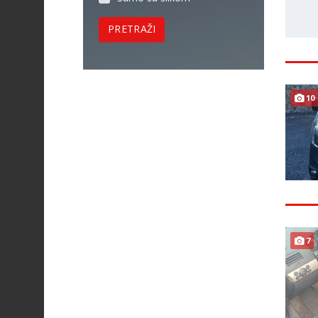
PRETRAŽI
10
7