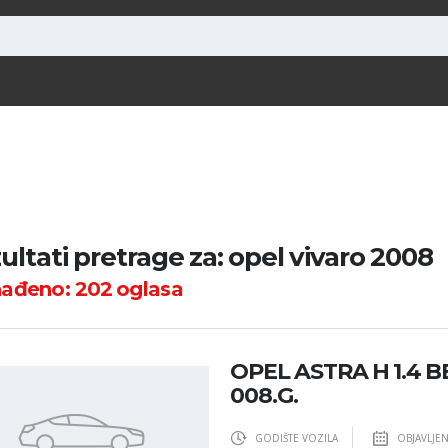
ultati pretrage za: opel vivaro 2008
nađeno:
202
oglasa
OPEL ASTRA H 1.4 BE
008.G.
GODIŠTE VOZILA
OBJAVLJE