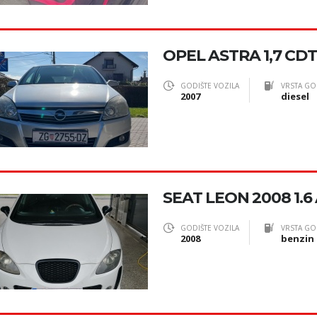
OPEL ASTRA 1,7 CDT
GODIŠTE VOZILA
VRSTA GO
2007
diesel
SEAT LEON 2008 1.6
GODIŠTE VOZILA
VRSTA GO
2008
benzin