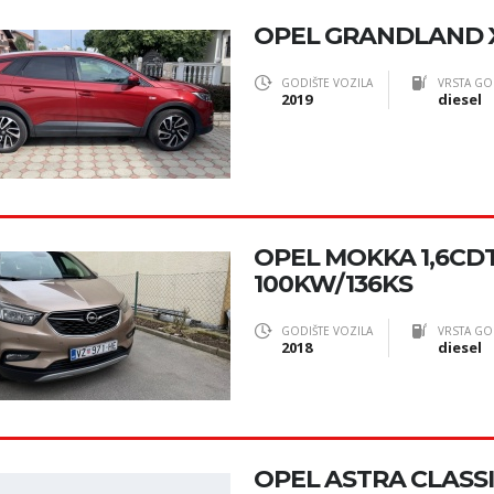
OPEL GRANDLAND X
GODIŠTE VOZILA
VRSTA GO
2019
diesel
OPEL MOKKA 1,6CDTI 
100KW/136KS
GODIŠTE VOZILA
VRSTA GO
2018
diesel
OPEL ASTRA CLASSIC II