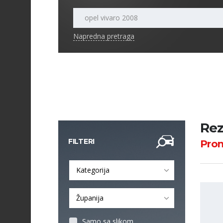
Napredna pretraga
Rez
FILTERI
Pro
Kategorija
Županija
Samo sa slikom