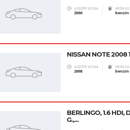
GODIŠTE VOZILA
VRSTA GO
2006
benzin
NISSAN NOTE 2008 1
GODIŠTE VOZILA
VRSTA GO
2008
benzin
BERLINGO, 1.6 HDI, 
G.,...