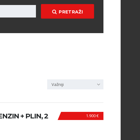
PRETRAŽI
Važniji
NZIN + PLIN, 2
1.900 €
N