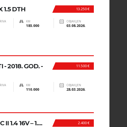
 1.5 DTH
13.250 €
RIVA
KM
OBJAVLJEN
185.000
03.08.2026.
- 2018. GOD. -
11.500 €
RIVA
KM
OBJAVLJEN
110.000
28.03.2026.
 1.4 16V – 1....
2.400 €