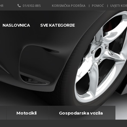
HR
01/6102-885
KORISNIČKA PODRŠKA
POMOĆ
UVJETI KOR
NASLOVNICA
SVE KATEGORIJE
Motocikli
Gospodarska vozila