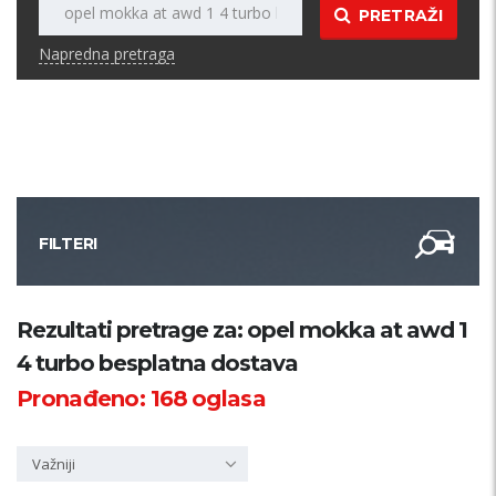
PRETRAŽI
Napredna pretraga
FILTERI
Kategorija
Rezultati pretrage za: opel mokka at awd 1
4 turbo besplatna dostava
Županija
Pronađeno:
168
oglasa
Samo sa slikom
Važniji
PRETRAŽI