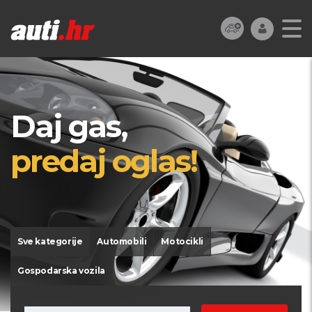
Daj gas,
predaj oglas!
Sve kategorije
Automobili
Motocikli
Gospodarska vozila