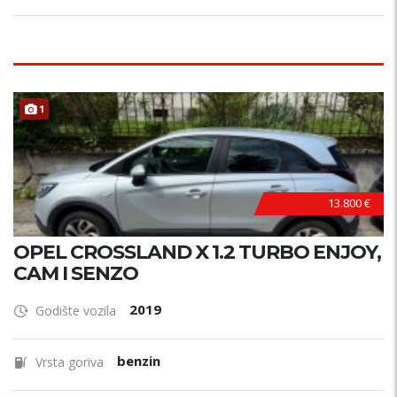
1
13.800 €
OPEL CROSSLAND X 1.2 TURBO ENJOY,
CAM I SENZO
2019
Godište vozila
benzin
Vrsta goriva