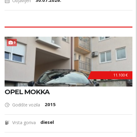
30.07.2026.
Objavljen
9
11.100 €
OPEL MOKKA
2015
Godište vozila
diesel
Vrsta goriva