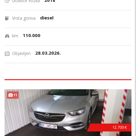
2018
Godište vozila
diesel
Vrsta goriva
110.000
km
28.03.2026.
Objavljen
11
12.700 €