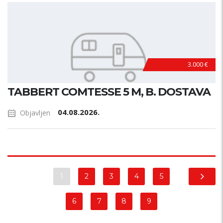
3.000 €
TABBERT COMTESSE 5 M, B. DOSTAVA
04.08.2026.
Objavljen
1
2
3
4
5
6
7
8
9