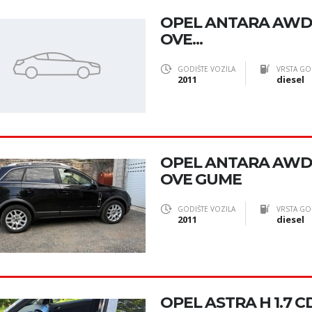
OPEL ANTARA AWD 2
OVE...
GODIŠTE VOZILA
VRSTA GO
2011
diesel
OPEL ANTARA AWD 2
OVE GUME
GODIŠTE VOZILA
VRSTA GO
2011
diesel
OPEL ASTRA H 1.7 CD