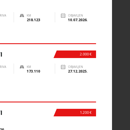
RIVA
KM
OBJAVLJEN
218.123
10.07.2026.
I
2.000 €
RIVA
KM
OBJAVLJEN
173.110
27.12.2025.
I
1.200 €
N
26.