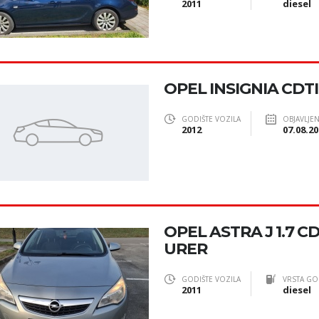
2011
diesel
OPEL INSIGNIA CDTI,
GODIŠTE VOZILA
OBJAVLJE
2012
07.08.20
OPEL ASTRA J 1.7 C
URER
GODIŠTE VOZILA
VRSTA GO
2011
diesel