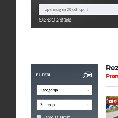
Napredna pretraga
Rez
FILTERI
Pro
Kategorija
13
Županija
Samo sa slikom