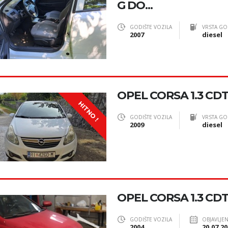
G DO...
GODIŠTE VOZILA
VRSTA GO
2007
diesel
OPEL CORSA 1.3 CDT
HITNO !
GODIŠTE VOZILA
VRSTA GO
2009
diesel
OPEL CORSA 1.3 CDT
GODIŠTE VOZILA
OBJAVLJE
2004
20.07.20