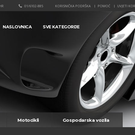
HR
01/6102-885
KORISNIČKA PODRŠKA
POMOĆ
UVJETI KOR
NASLOVNICA
SVE KATEGORIJE
Motocikli
Gospodarska vozila