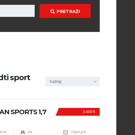
PRETRAŽI
dti sport
Važniji
N SPORTS 1,7
3.600 €
RIVA
KM
OBJAVLJEN