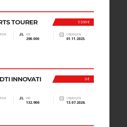
ORTS TOURER
5.500 €
RIVA
KM
OBJAVLJEN
290.000
01.11.2025.
CDTI INNOVATI
0 €
RIVA
KM
OBJAVLJEN
132.906
13.07.2026.