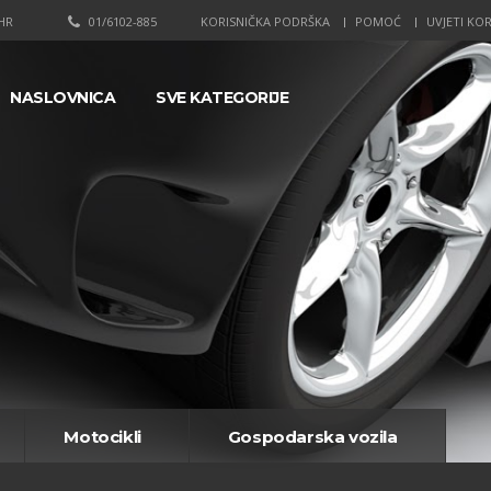
HR
01/6102-885
KORISNIČKA PODRŠKA
POMOĆ
UVJETI KOR
NASLOVNICA
SVE KATEGORIJE
Motocikli
Gospodarska vozila