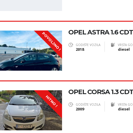
OPEL ASTRA 1.6 CDT
POVOLJNO !
GODIŠTE VOZILA
VRSTA GO
2018
diesel
OPEL CORSA 1.3 CDT
HITNO !
GODIŠTE VOZILA
VRSTA GO
2009
diesel