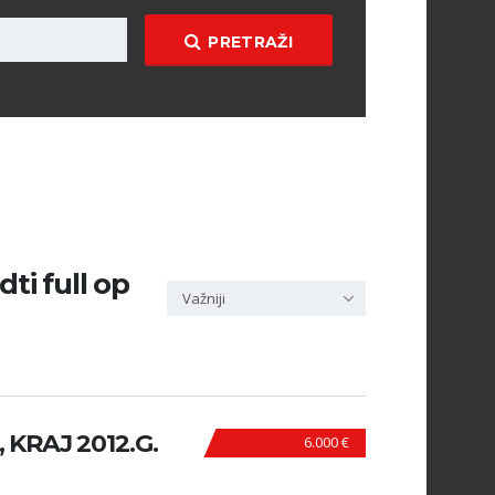
PRETRAŽI
dti full op
Važniji
 KRAJ 2012.G.
6.000 €
N