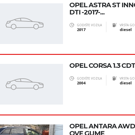
OPEL ASTRA ST INNO
DTI -2017-...
GODIŠTE VOZILA
VRSTA GO
2017
diesel
OPEL CORSA 1.3 CDT
GODIŠTE VOZILA
VRSTA GO
2004
diesel
OPEL ANTARA AWD 2
OVE GUME