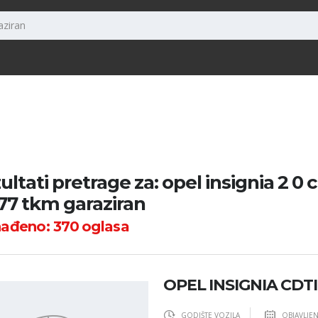
ultati pretrage za: opel insignia 2 0 c
l 77 tkm garaziran
nađeno:
370
oglasa
OPEL INSIGNIA CDTI,
GODIŠTE VOZILA
OBJAVLJE