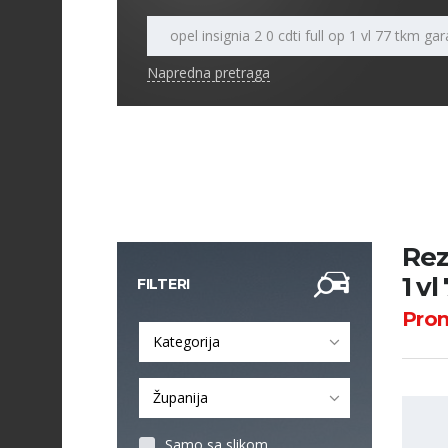
Napredna pretraga
Rez
1 v
FILTERI
Pro
Kategorija
Županija
Samo sa slikom