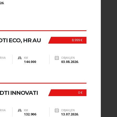
26.
DTI ECO, HR AU
8.999 €
RIVA
KM
OBJAVLJEN
144.000
03.08.2026.
CDTI INNOVATI
0 €
RIVA
KM
OBJAVLJEN
132.906
13.07.2026.