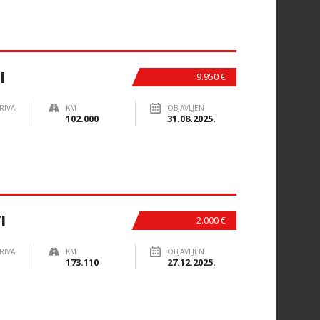
I
9.950 €
RIVA
KM
OBJAVLJEN
102.000
31.08.2025.
I
2.000 €
RIVA
KM
OBJAVLJEN
173.110
27.12.2025.