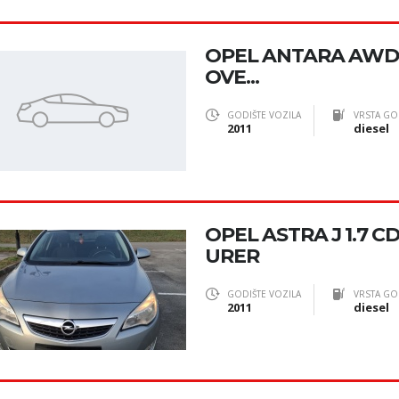
OPEL ANTARA AWD 2
OVE...
GODIŠTE VOZILA
VRSTA GO
2011
diesel
OPEL ASTRA J 1.7 C
URER
GODIŠTE VOZILA
VRSTA GO
2011
diesel