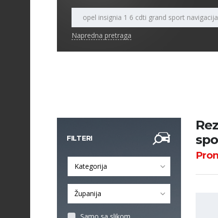
Napredna pretraga
Rez
spo
FILTERI
Pro
Kategorija
Županija
Samo sa slikom