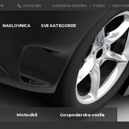
HR
01/6102-885
KORISNIČKA PODRŠKA
POMOĆ
UVJETI KOR
NASLOVNICA
SVE KATEGORIJE
Motocikli
Gospodarska vozila