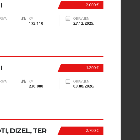
I
2.000 €
RIVA
KM
OBJAVLJEN
173.110
27.12.2025.
I
1.200 €
RIVA
KM
OBJAVLJEN
230.000
03.08.2026.
I, DIZEL, TER
2.700 €