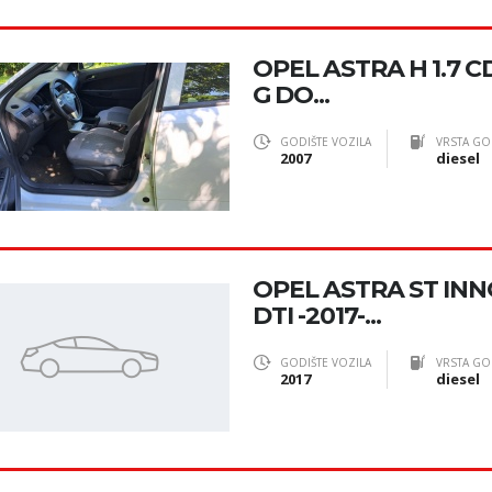
OPEL ASTRA H 1.7 CD
G DO...
GODIŠTE VOZILA
VRSTA GO
2007
diesel
OPEL ASTRA ST INNO
DTI -2017-...
GODIŠTE VOZILA
VRSTA GO
2017
diesel