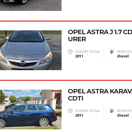
OPEL ASTRA J 1.7 C
URER
GODIŠTE VOZILA
VRSTA GO
2011
diesel
OPEL ASTRA KARAVA
CDTI
GODIŠTE VOZILA
VRSTA GO
2011
diesel