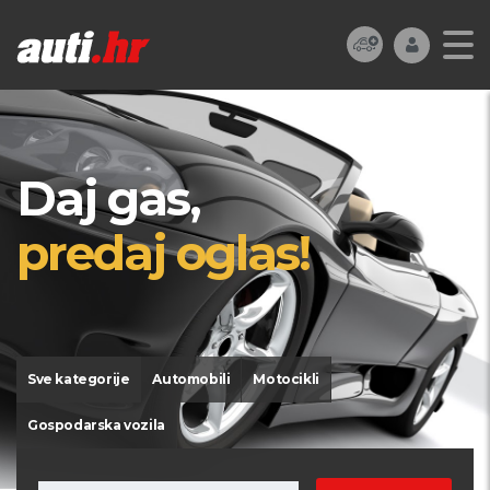
Daj gas,
predaj oglas!
Sve kategorije
Automobili
Motocikli
Gospodarska vozila