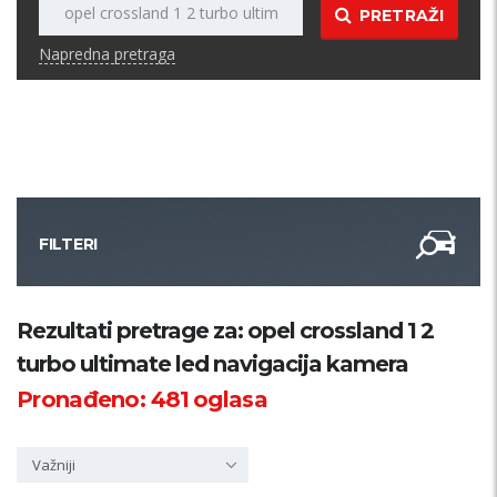
PRETRAŽI
Napredna pretraga
FILTERI
Kategorija
Rezultati pretrage za: opel crossland 1 2
turbo ultimate led navigacija kamera
Županija
Pronađeno:
481
oglasa
Samo sa slikom
Važniji
PRETRAŽI