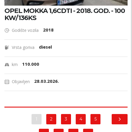
OPEL MOKKA 1,6CDTI - 2018. GOD. - 100
KW/136KS
2018
Godište vozila
diesel
Vrsta goriva
110.000
km
28.03.2026.
Objavljen
1
2
3
4
5