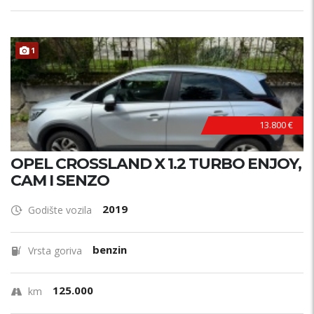
1
13.800 €
OPEL CROSSLAND X 1.2 TURBO ENJOY,
CAM I SENZO
2019
Godište vozila
benzin
Vrsta goriva
125.000
km