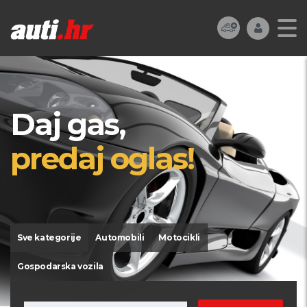
Daj gas,
predaj oglas!
Sve kategorije
Automobili
Motocikli
Gospodarska vozila