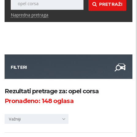
PRETRAŽI
Napredna pretraga
FILTERI
Kategorija
Rezultati pretrage za: opel corsa
Pronađeno:
148
oglasa
Županija
Važniji
Samo sa slikom
PRETRAŽI