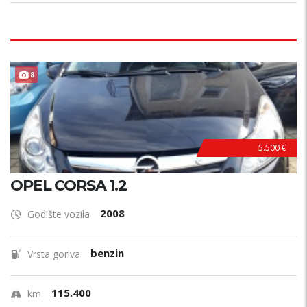
8
5.500 €
OPEL CORSA 1.2
2008
Godište vozila
benzin
Vrsta goriva
115.400
km