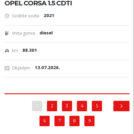
OPEL CORSA 1.5 CDTI
2021
Godište vozila
diesel
Vrsta goriva
88.301
km
13.07.2026.
Objavljen
1
2
3
4
5
6
7
8
9