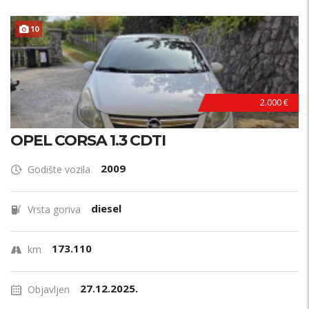
10
HITNO !
2.000 €
OPEL CORSA 1.3 CDTI
2009
Godište vozila
diesel
Vrsta goriva
173.110
km
27.12.2025.
Objavljen