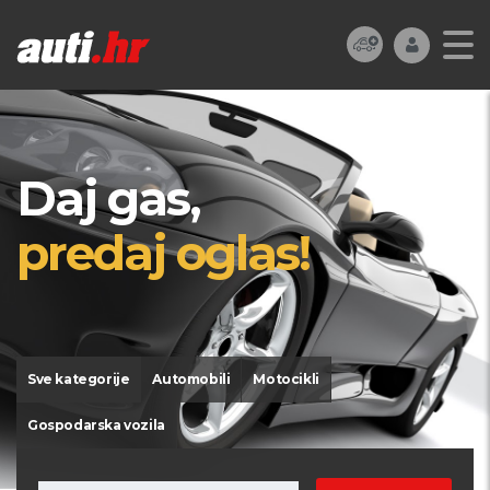
Daj gas,
predaj oglas!
Sve kategorije
Automobili
Motocikli
Gospodarska vozila