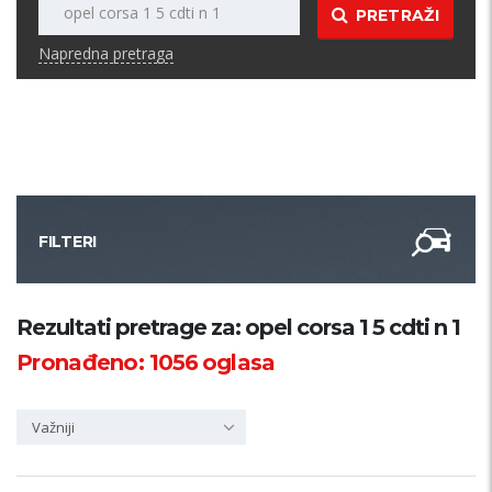
PRETRAŽI
Napredna pretraga
FILTERI
Kategorija
Rezultati pretrage za: opel corsa 1 5 cdti n 1
Pronađeno:
1056
oglasa
Županija
Važniji
Samo sa slikom
PRETRAŽI