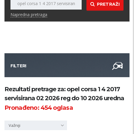
PRETRAŽI
Napredna pretraga
FILTERI
Kategorija
Rezultati pretrage za: opel corsa 1 4 2017
servisirana 02 2026 reg do 10 2026 uredna
Županija
Pronađeno:
454
oglasa
Samo sa slikom
Važniji
PRETRAŽI