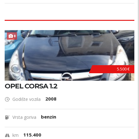
8
5.500 €
OPEL CORSA 1.2
2008
Godište vozila
benzin
Vrsta goriva
115.400
km