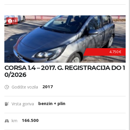
POVOLJNO !
13
4.750 €
CORSA 1.4 – 2017. G. REGISTRACIJA DO 1
0/2026
2017
Godište vozila
benzin + plin
Vrsta goriva
166.500
km