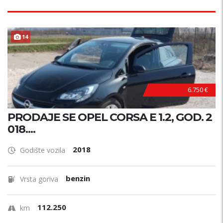
14
6.750 €
PRODAJE SE OPEL CORSA E 1.2, GOD. 2
018....
2018
Godište vozila
benzin
Vrsta goriva
112.250
km