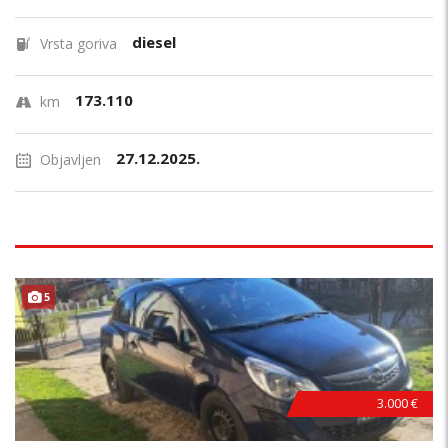
diesel
Vrsta goriva
173.110
km
27.12.2025.
Objavljen
5
3.000 €