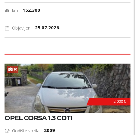
152.300
km
25.07.2026.
Objavljen
10
HITNO !
2.000 €
OPEL CORSA 1.3 CDTI
2009
Godište vozila