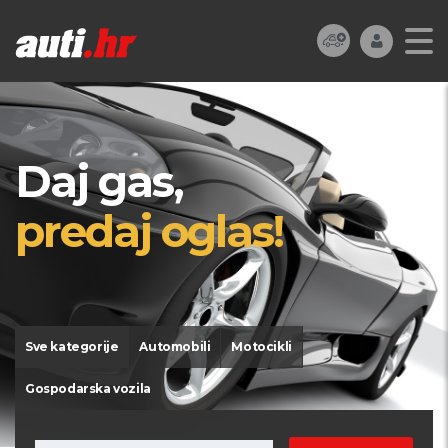
Daj gas,
predaj oglas!
Sve kategorije
Automobili
Motocikli
Gospodarska vozila