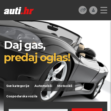
Daj gas,
predaj oglas!
Sve kategorije
Automobili
Motocikli
Gospodarska vozila