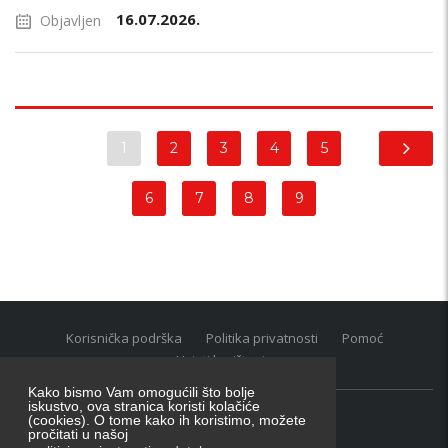
16.07.2026.
Objavljen
1
2
3
4
5
6
7
8
9
Korisnička podrška
Politika privatnosti
Pomoć
Uvjeti korištenja
Kako bismo Vam omogućili što bolje
iskustvo, ova stranica koristi kolačiće
(cookies). O tome kako ih koristimo, možete
Oglasnik grupacija:
posao.hr
|
oglasnik.hr
|
auti.hr
pročitati u našoj