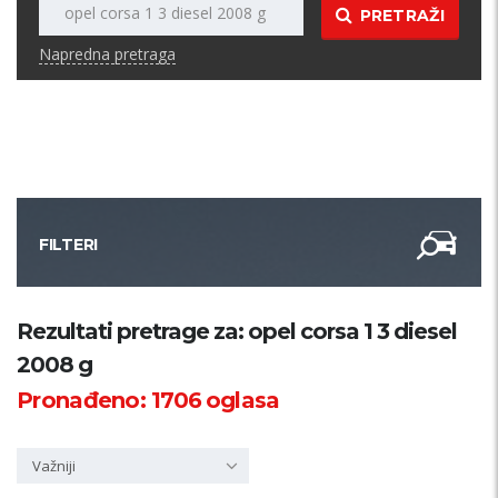
PRETRAŽI
Napredna pretraga
FILTERI
Kategorija
Rezultati pretrage za: opel corsa 1 3 diesel
2008 g
Županija
Pronađeno:
1706
oglasa
Samo sa slikom
Važniji
PRETRAŽI