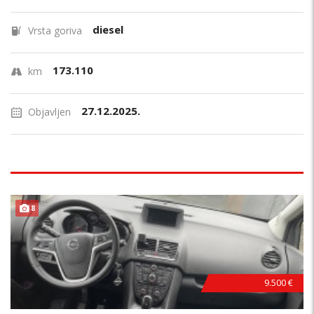
diesel
Vrsta goriva
173.110
km
27.12.2025.
Objavljen
8
9.500 €