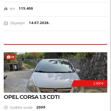
115.400
km
14.07.2026.
Objavljen
10
HITNO !
2.000 €
OPEL CORSA 1.3 CDTI
2009
Godište vozila