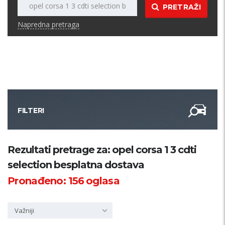
PRETRAŽI
Napredna pretraga
FILTERI
Kategorija
Rezultati pretrage za: opel corsa 1 3 cdti
selection besplatna dostava
Županija
Pronađeno:
156
oglasa
Samo sa slikom
Važniji
PRETRAŽI