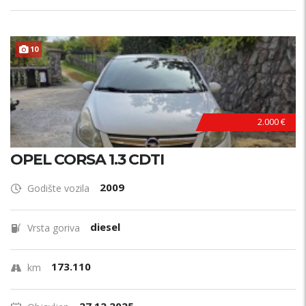
10
HITNO !
2.000 €
OPEL CORSA 1.3 CDTI
2009
Godište vozila
diesel
Vrsta goriva
173.110
km