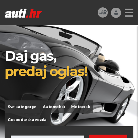
Daj gas,
predaj oglas!
Sve kategorije
Automobili
Motocikli
Gospodarska vozila