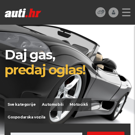
Daj gas,
predaj oglas!
Sve kategorije
Automobili
Motocikli
Gospodarska vozila