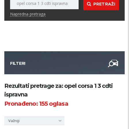
PRETRAŽI
Napredna pretraga
FILTERI
Kategorija
Rezultati pretrage za: opel corsa 1 3 cdti
ispravna
Županija
Pronađeno:
155
oglasa
Samo sa slikom
Važniji
PRETRAŽI