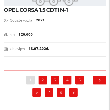
OPEL CORSA 1.5 CDTI N-1
2021
Godište vozila
126.600
km
13.07.2026.
Objavljen
1
2
3
4
5
6
7
8
9