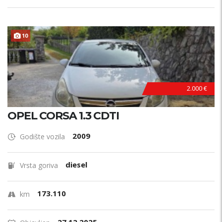
10
HITNO !
2.000 €
OPEL CORSA 1.3 CDTI
2009
Godište vozila
diesel
Vrsta goriva
173.110
km