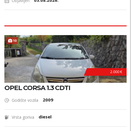
03.08.2026.
Objavljen
10
HITNO !
2.000 €
OPEL CORSA 1.3 CDTI
2009
Godište vozila
diesel
Vrsta goriva