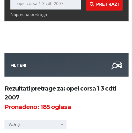
PRETRAŽI
Napredna pretraga
FILTERI
Kategorija
Rezultati pretrage za: opel corsa 1 3 cdti
2007
Županija
Pronađeno:
185
oglasa
Samo sa slikom
Važniji
PRETRAŽI