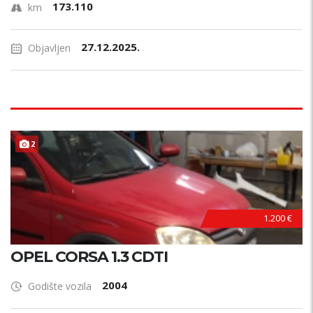
173.110
km
27.12.2025.
Objavljen
2
1.200 €
OPEL CORSA 1.3 CDTI
2004
Godište vozila