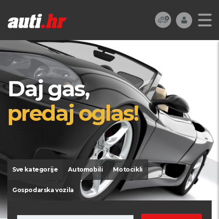
Daj gas,
predaj oglas!
Sve kategorije
Automobili
Motocikli
Gospodarska vozila