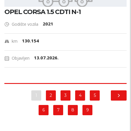
OPEL CORSA 1.5 CDTI N-1
2021
Godište vozila
130.154
km
13.07.2026.
Objavljen
1
2
3
4
5
6
7
8
9