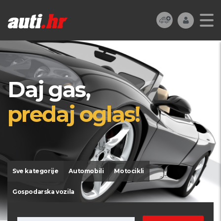
Daj gas,
predaj oglas!
Sve kategorije
Automobili
Motocikli
Gospodarska vozila