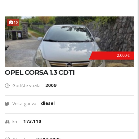
10
HITNO !
2.000 €
OPEL CORSA 1.3 CDTI
2009
Godište vozila
diesel
Vrsta goriva
173.110
km