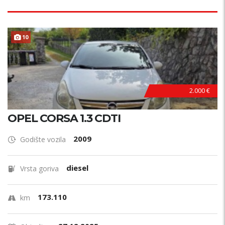
10
HITNO !
2.000 €
OPEL CORSA 1.3 CDTI
2009
Godište vozila
diesel
Vrsta goriva
173.110
km