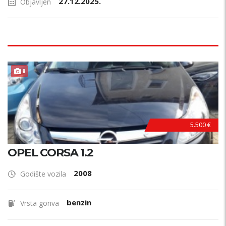
27.12.2025.
Objavljen
8
5.500 €
OPEL CORSA 1.2
2008
Godište vozila
benzin
Vrsta goriva