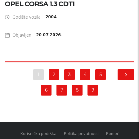
OPEL CORSA 1.3 CDTI
2004
Godište vozila
20.07.2026.
Objavljen
1
2
3
4
5
6
7
8
9
Korisnička podrška
Politika privatnosti
Pomoć