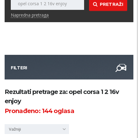
PRETRAŽI
Napredna pretraga
FILTERI
Kategorija
Rezultati pretrage za: opel corsa 1 2 16v
enjoy
Županija
Pronađeno:
144
oglasa
Samo sa slikom
Važniji
PRETRAŽI