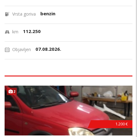
benzin
Vrsta goriva
112.250
km
07.08.2026.
Objavljen
2
1.200 €