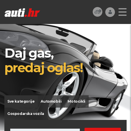
Daj gas,
predaj oglas!
Sve kategorije
Automobili
Motocikli
Gospodarska vozila