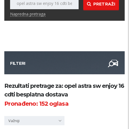
PRETRAŽI
Napredna pretraga
FILTERI
Kategorija
Rezultati pretrage za: opel astra sw enjoy 16
cdti besplatna dostava
Županija
Pronađeno:
152
oglasa
Samo sa slikom
Važniji
PRETRAŽI