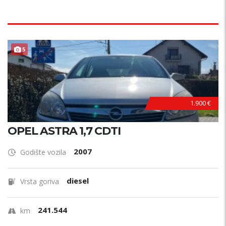
5
1.900 €
OPEL ASTRA 1,7 CDTI
2007
Godište vozila
diesel
Vrsta goriva
241.544
km