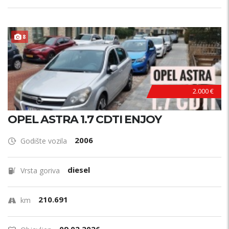
ODRŽAVAN !
8
2.000 €
OPEL ASTRA 1.7 CDTI ENJOY
2006
Godište vozila
diesel
Vrsta goriva
210.691
km