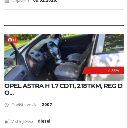
09.02.2026.
Objavljen
12
2.000 €
OPEL ASTRA H 1.7 CDTI, 218TKM, REG D
O...
2007
Godište vozila
diesel
Vrsta goriva