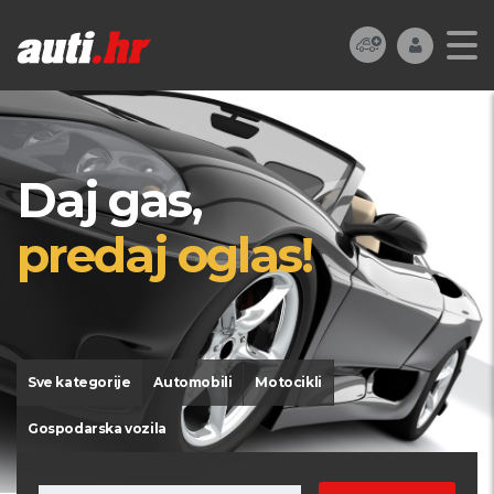
Daj gas,
predaj oglas!
Sve kategorije
Automobili
Motocikli
Gospodarska vozila