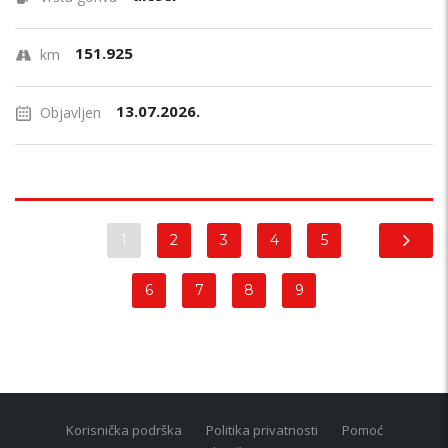
151.925
km
13.07.2026.
Objavljen
1
2
3
4
5
6
7
8
9
Korisnička podrška
Politika privatnosti
Pomoć