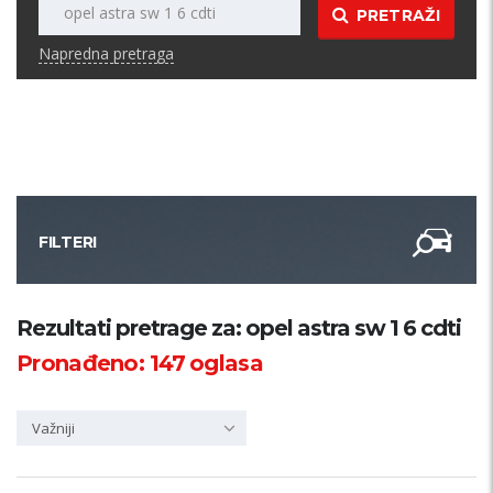
PRETRAŽI
Napredna pretraga
FILTERI
Kategorija
Rezultati pretrage za: opel astra sw 1 6 cdti
Pronađeno:
147
oglasa
Županija
Važniji
Samo sa slikom
PRETRAŽI