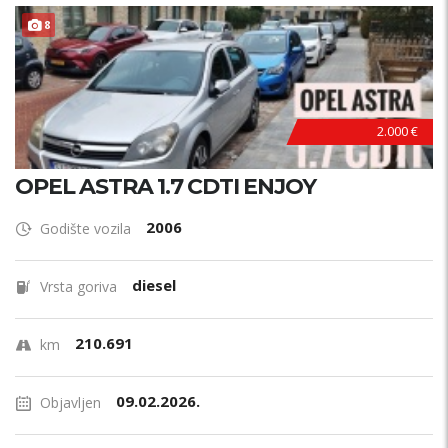
ODRŽAVAN !
8
2.000 €
OPEL ASTRA 1.7 CDTI ENJOY
2006
Godište vozila
diesel
Vrsta goriva
210.691
km
09.02.2026.
Objavljen