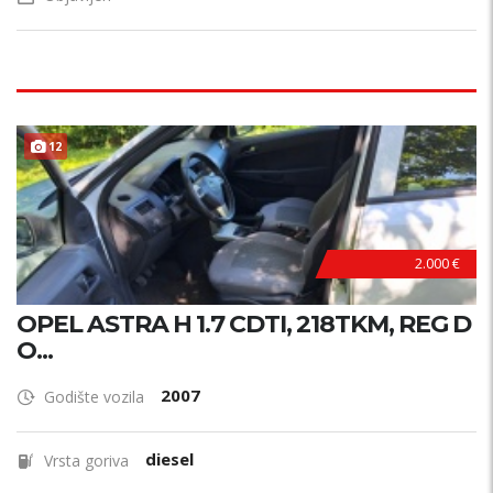
12
2.000 €
OPEL ASTRA H 1.7 CDTI, 218TKM, REG D
O...
2007
Godište vozila
diesel
Vrsta goriva