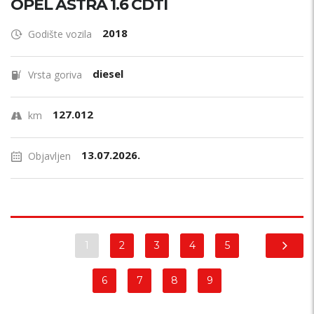
OPEL ASTRA 1.6 CDTI
2018
Godište vozila
diesel
Vrsta goriva
127.012
km
13.07.2026.
Objavljen
1
2
3
4
5
6
7
8
9