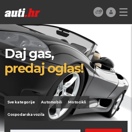
Daj gas,
predaj oglas!
Sve kategorije
Automobili
Motocikli
Gospodarska vozila