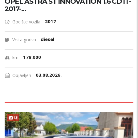
OPEL ASTRA ST INNOVATION 1.6 CDTI -
2017-...
2017
Godište vozila
diesel
Vrsta goriva
178.000
km
03.08.2026.
Objavljen
13