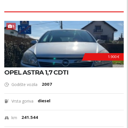
5
1.900 €
OPEL ASTRA 1,7 CDTI
2007
Godište vozila
diesel
Vrsta goriva
241.544
km