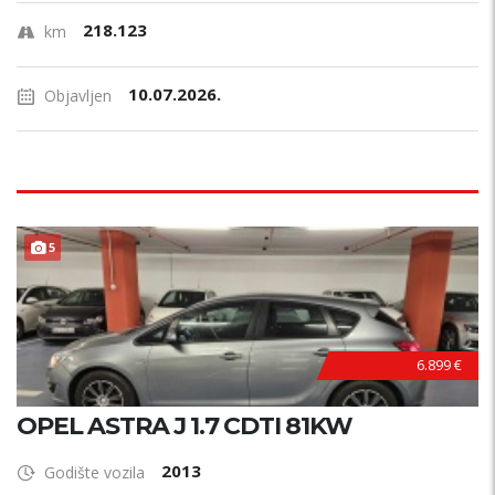
218.123
km
10.07.2026.
Objavljen
PRILIKA !
5
6.899 €
OPEL ASTRA J 1.7 CDTI 81KW
2013
Godište vozila