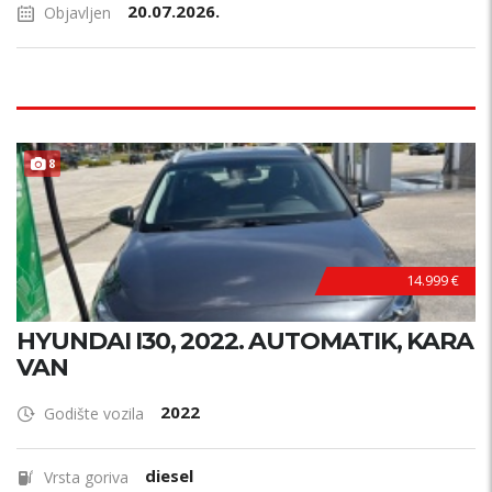
20.07.2026.
Objavljen
8
14.999 €
HYUNDAI I30, 2022. AUTOMATIK, KARA
VAN
2022
Godište vozila
diesel
Vrsta goriva