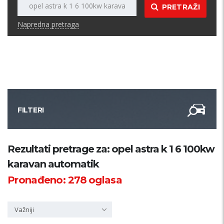
PRETRAŽI
Napredna pretraga
FILTERI
Kategorija
Rezultati pretrage za: opel astra k 1 6 100kw
karavan automatik
Županija
Pronađeno:
278
oglasa
Samo sa slikom
Važniji
PRETRAŽI