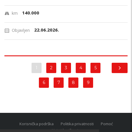
140.000
km
22.06.2026.
Objavljen
1
2
3
4
5
6
7
8
9
Korisnička podrška
Politika privatnosti
Pomoć
Uvjeti korištenja