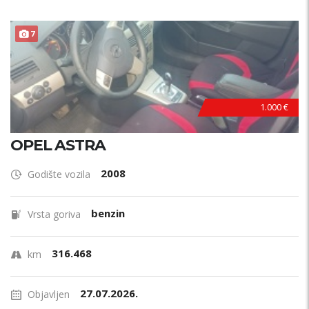
7
1.000 €
OPEL ASTRA
2008
Godište vozila
benzin
Vrsta goriva
316.468
km
27.07.2026.
Objavljen