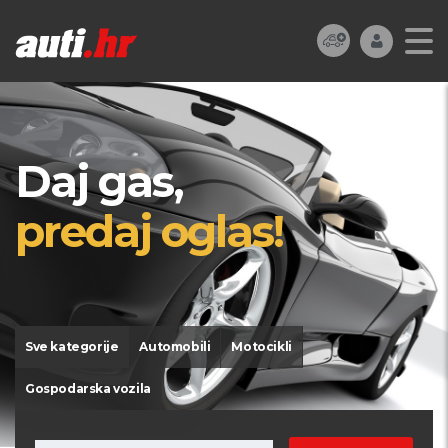
Daj gas,
predaj oglas!
Sve kategorije
Automobili
Motocikli
Gospodarska vozila