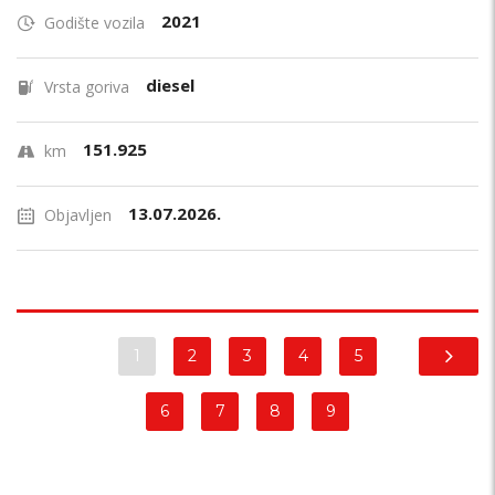
2021
Godište vozila
diesel
Vrsta goriva
151.925
km
13.07.2026.
Objavljen
1
2
3
4
5
6
7
8
9