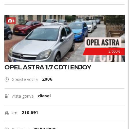
ODRŽAVAN !
8
2.000 €
OPEL ASTRA 1.7 CDTI ENJOY
2006
Godište vozila
diesel
Vrsta goriva
210.691
km