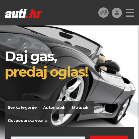
Daj gas,
predaj oglas!
Sve kategorije
Automobili
Motocikli
Gospodarska vozila