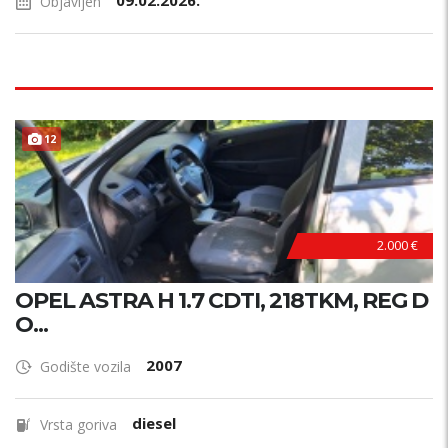
09.02.2026.
Objavljen
12
2.000 €
OPEL ASTRA H 1.7 CDTI, 218TKM, REG D
O...
2007
Godište vozila
diesel
Vrsta goriva