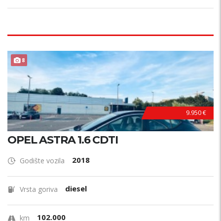
POVOLJNO !
8
9.950 €
OPEL ASTRA 1.6 CDTI
2018
Godište vozila
diesel
Vrsta goriva
102.000
km