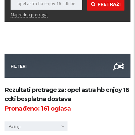
PRETRAŽI
Napredna pretraga
FILTERI
Kategorija
Rezultati pretrage za: opel astra hb enjoy 16
cdti besplatna dostava
Županija
Pronađeno:
161
oglasa
Samo sa slikom
Važniji
PRETRAŽI