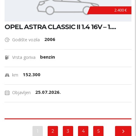
2.400 €
OPEL ASTRA CLASSIC II 1.4 16V – 1....
2006
Godište vozila
benzin
Vrsta goriva
152.300
km
25.07.2026.
Objavljen
1
2
3
4
5