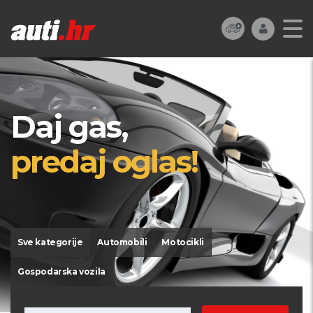
Daj gas,
predaj oglas!
Sve kategorije
Automobili
Motocikli
Gospodarska vozila