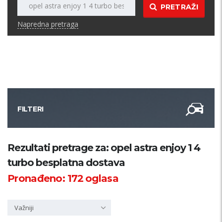
PRETRAŽI
Napredna pretraga
FILTERI
Kategorija
Rezultati pretrage za: opel astra enjoy 1 4
turbo besplatna dostava
Županija
Pronađeno:
172
oglasa
Samo sa slikom
Važniji
PRETRAŽI