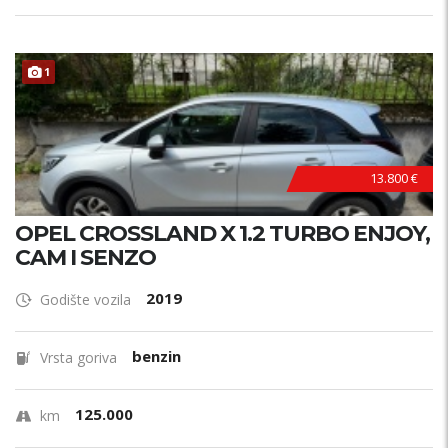
1
13.800 €
OPEL CROSSLAND X 1.2 TURBO ENJOY,
CAM I SENZO
2019
Godište vozila
benzin
Vrsta goriva
125.000
km