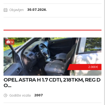
30.07.2026.
Objavljen
12
2.000 €
OPEL ASTRA H 1.7 CDTI, 218TKM, REG D
O...
2007
Godište vozila