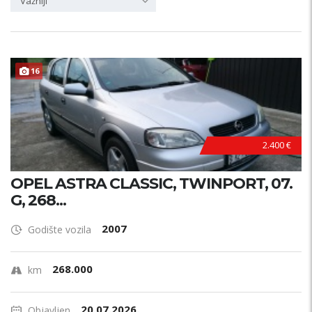
Važniji
16
2.400 €
OPEL ASTRA CLASSIC, TWINPORT, 07.
G, 268...
2007
Godište vozila
268.000
km
20.07.2026.
Objavljen