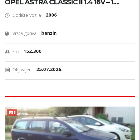
OPEL ASTRA CLASSIC II 1.4 16V – 1....
2006
Godište vozila
benzin
Vrsta goriva
152.300
km
25.07.2026.
Objavljen
5