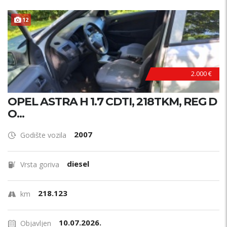
12
2.000 €
OPEL ASTRA H 1.7 CDTI, 218TKM, REG D
O...
2007
Godište vozila
diesel
Vrsta goriva
218.123
km
10.07.2026.
Objavljen