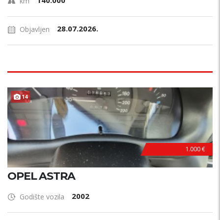
140.000
km
28.07.2026.
Objavljen
14
1.000 €
OPEL ASTRA
2002
Godište vozila