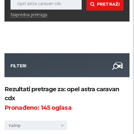
PRETRAŽI
Napredna pretraga
FILTERI
Kategorija
Rezultati pretrage za: opel astra caravan
cdx
Županija
Pronađeno:
145
oglasa
Samo sa slikom
Važniji
PRETRAŽI