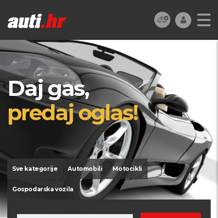
Daj gas,
predaj oglas!
Sve kategorije
Automobili
Motocikli
Gospodarska vozila