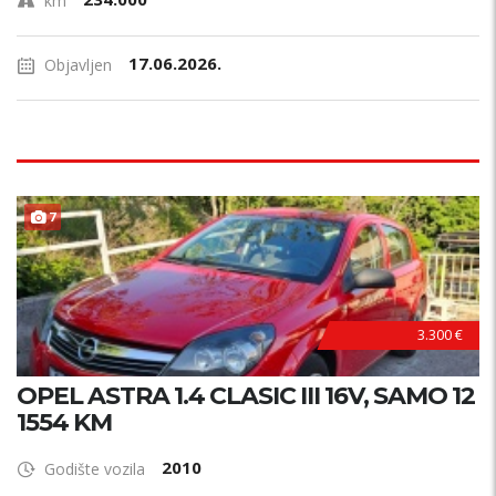
km
17.06.2026.
Objavljen
P
R
V
I
V
L
A
S
N
7
I
K
3.300 €
OPEL ASTRA 1.4 CLASIC III 16V, SAMO 12
1554 KM
2010
Godište vozila