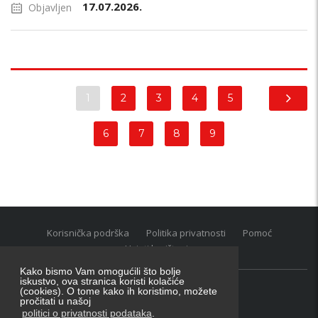
17.07.2026.
Objavljen
1
2
3
4
5
6
7
8
9
Korisnička podrška
Politika privatnosti
Pomoć
Uvjeti korištenja
Kako bismo Vam omogućili što bolje
iskustvo, ova stranica koristi kolačiće
(cookies). O tome kako ih koristimo, možete
Oglasnik grupacija:
posao.hr
|
oglasnik.hr
|
auti.hr
pročitati u našoj
Tečaj za konverziju u EUR valutu: 1 euro = 7.53450 kn
politici o privatnosti podataka
.