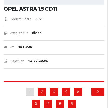
OPEL ASTRA 1.5 CDTI
2021
Godište vozila
diesel
Vrsta goriva
151.925
km
13.07.2026.
Objavljen
1
2
3
4
5
6
7
8
9