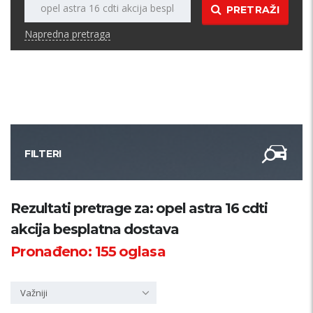
PRETRAŽI
Napredna pretraga
FILTERI
Kategorija
Rezultati pretrage za: opel astra 16 cdti
akcija besplatna dostava
Županija
Pronađeno:
155
oglasa
Samo sa slikom
Važniji
PRETRAŽI