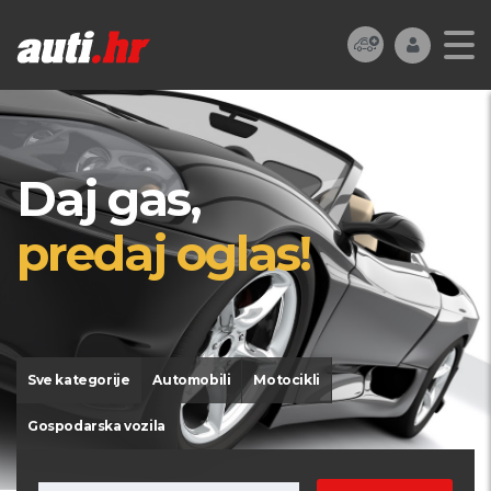
Daj gas,
predaj oglas!
Sve kategorije
Automobili
Motocikli
Gospodarska vozila