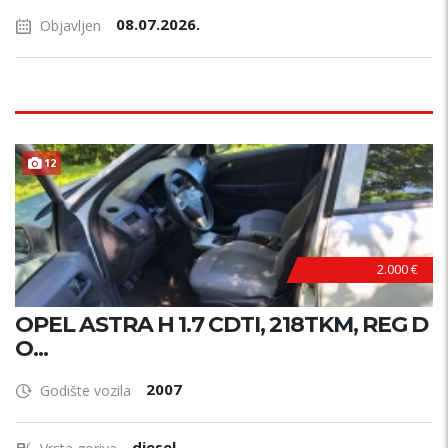
08.07.2026.
Objavljen
12
2.000 €
OPEL ASTRA H 1.7 CDTI, 218TKM, REG D
O...
2007
Godište vozila
diesel