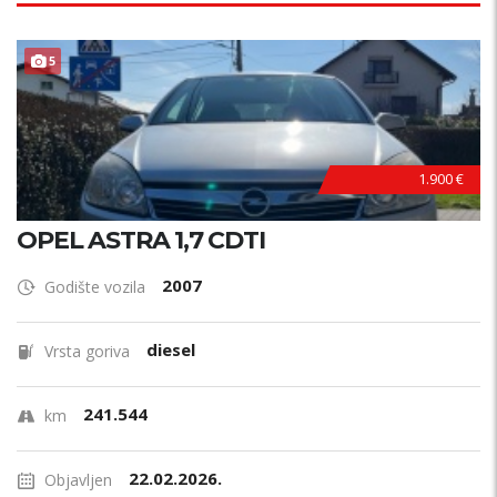
5
1.900 €
OPEL ASTRA 1,7 CDTI
2007
Godište vozila
diesel
Vrsta goriva
241.544
km
22.02.2026.
Objavljen