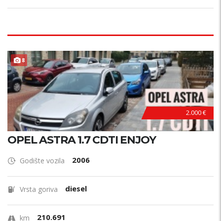
ODRŽAVAN !
8
2.000 €
OPEL ASTRA 1.7 CDTI ENJOY
2006
Godište vozila
diesel
Vrsta goriva
210.691
km