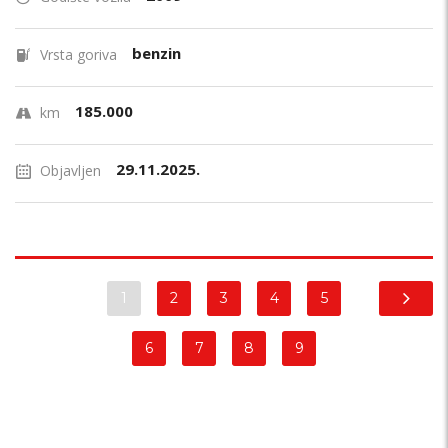
benzin
Vrsta goriva
185.000
km
29.11.2025.
Objavljen
1
2
3
4
5
6
7
8
9