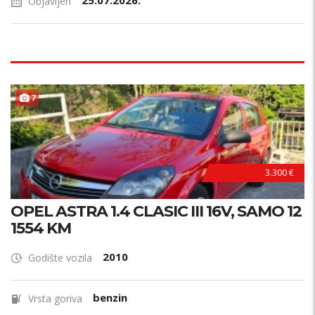
25.07.2026.
Objavljen
P
R
V
I
V
L
A
S
N
7
I
K
3.300 €
OPEL ASTRA 1.4 CLASIC III 16V, SAMO 12
1554 KM
2010
Godište vozila
benzin
Vrsta goriva