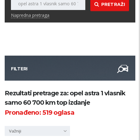
PRETRAŽI
Napredna pretraga
FILTERI
Kategorija
Rezultati pretrage za: opel astra 1 vlasnik
samo 60 700 km top izdanje
Županija
Pronađeno:
519
oglasa
Samo sa slikom
Važniji
PRETRAŽI