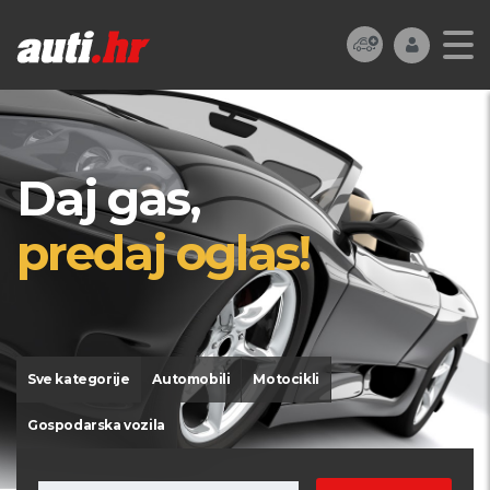
Daj gas,
predaj oglas!
Sve kategorije
Automobili
Motocikli
Gospodarska vozila