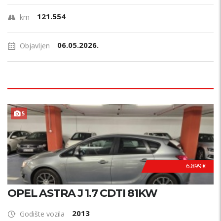
121.554
km
06.05.2026.
Objavljen
PRILIKA !
5
6.899 €
OPEL ASTRA J 1.7 CDTI 81KW
2013
Godište vozila